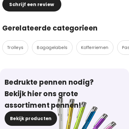
Schrijf een review
Gerelateerde categorieen
Trolleys
Bagagelabels
Kofferriemen
Pa
Bedrukte pennen nodig?
Bekijk hier ons grote
assortiment pennen!
Bekijk producten