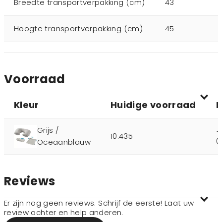
Breedte transportverpakking (cm)
43
Hoogte transportverpakking (cm)
45
Voorraad
Kleur
Huidige voorraad
N
Grijs /
+
10.435
0
Oceaanblauw
Reviews
Er zijn nog geen reviews. Schrijf de eerste! Laat uw
review achter en help anderen.