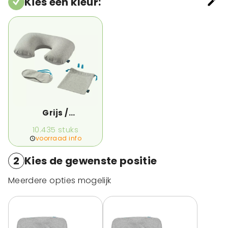
Kies een kleur
:
Grijs /
Oceaanblauw
10.435
stuks
voorraad info
2
Kies de gewenste positie
Meerdere opties mogelijk