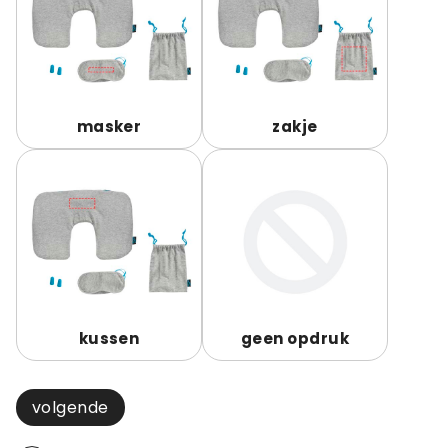
masker
zakje
kussen
geen opdruk
volgende