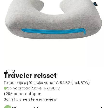
+13
Traveler reisset
Totaalprijs bij 10 stuks vanaf
€ 84,82
(incl. BTW)
Op voorraad
|
Artikel: PX119847
1.295 beoordelingen
Schrijf als eerste een review