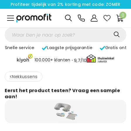
Profiteer tijdelijk van 2% korting met code: ZOMER
0
Snelle service
Laagste prijsgarantie
Gratis ontw
100.000+ klanten
9,7/10
<
Nekkussens
Eerst het product testen? Vraag een sample
aan!