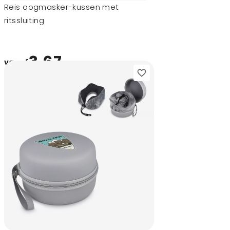
Reis oogmasker-kussen met
ritssluiting
3,67
vanaf