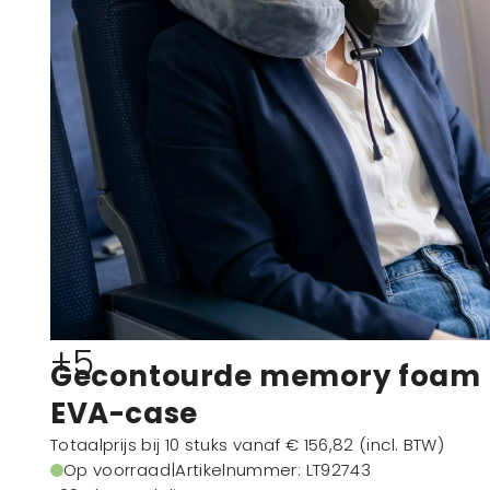
+5
Gecontourde memory foam 
EVA-case
Totaalprijs bij 10 stuks vanaf
€ 156,82
(incl. BTW)
Op voorraad
|
Artikelnummer
: LT92743