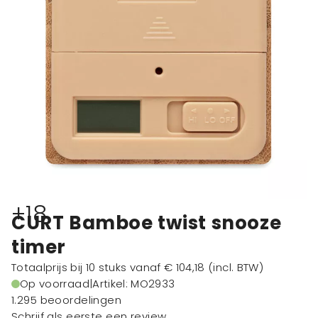
+18
CURT Bamboe twist snooze
timer
Totaalprijs bij 10 stuks vanaf
€ 104,18
(incl. BTW)
Op voorraad
|
Artikel: MO2933
1.295 beoordelingen
Schrijf als eerste een review