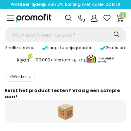
Profiteer tijdelijk van 2% korting met code: ZOMER
0
Snelle service
Laagste prijsgarantie
Gratis ontw
100.000+ klanten
9,7/10
<
Wekkers
Eerst het product testen? Vraag een sample
aan!