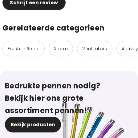
Schrijf een review
Gerelateerde categorieen
Fresh 'n Rebel
Xtorm
Ventilators
Activit
Bedrukte pennen nodig?
Bekijk hier ons grote
assortiment pennen!
Bekijk producten