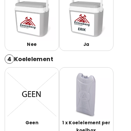
Nee
Ja
4
Koelelement
Geen
1 x Koelelement per
koelbox