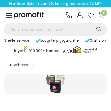
Profiteer tijdelijk van 2% korting met code: ZOMER
0
Snelle service
Laagste prijsgarantie
Gratis ontw
100.000+ klanten
9,7/10
<
Koelboxen