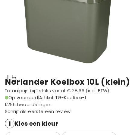
+5
Norlander Koelbox 10L (klein)
Totaalprijs bij 1 stuks vanaf
€ 28,66
(incl. BTW)
Op voorraad
|
Artikel: TG-Koelbox-1
1.295 beoordelingen
Schrijf als eerste een review
1
Kies een kleur