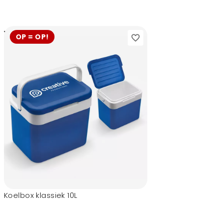
16,85
vanaf
OP = OP!
Koelbox klassiek 10L