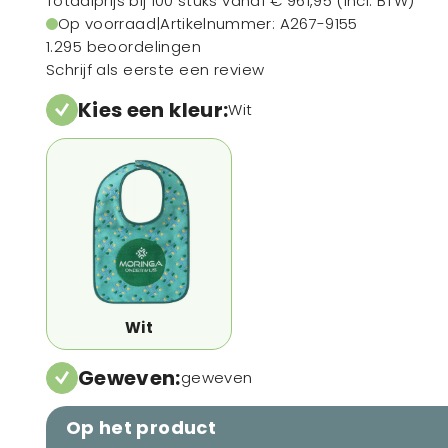
Totaalprijs bij 100 stuks vanaf
€ 961,95
(incl. BTW)
Op voorraad
|
Artikelnummer
: A267-9155
1.295 beoordelingen
Schrijf als eerste een review
Kies een kleur
:
Wit
Wit
Geweven
:
geweven
Op het product