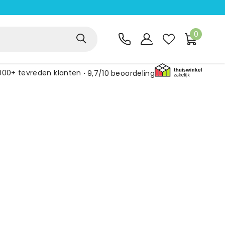
0
000+ tevreden klanten
9,7/10
beoordeling