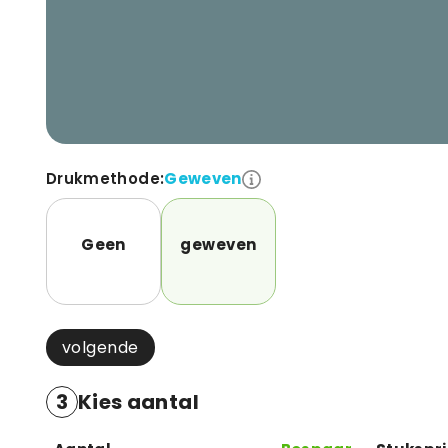
Drukmethode:
Geweven
Geen
geweven
volgende
3
Kies aantal