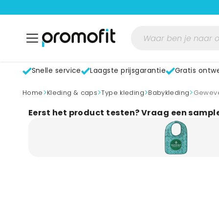
Snelle service
Laagste prijsgarantie
Gratis ontw
>
>
>
>
home
Kleding & caps
Type kleding
Babykleding
Gewev
Eerst het product testen? Vraag een sampl