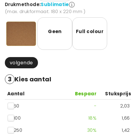
Drukmethode:
Sublimatie
(max. drukformaat: 180 x 220 mm )
Geen
Full colour
volgende
3
Kies aantal
Aantal
Bespaar
Stuksprijs
50
-
2,03
100
18
%
1,66
250
30
%
1,42