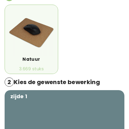
Natuur
3.669
stuks
2
Kies de gewenste bewerking
zijde 1