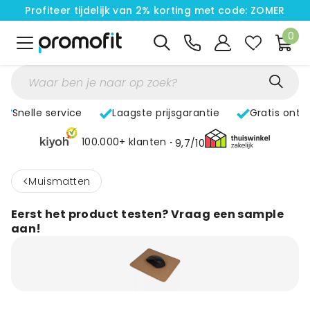
Profiteer tijdelijk van 2% korting met code: ZOMER
0
Snelle service
Laagste prijsgarantie
Gratis ontw
100.000+ klanten
9,7/10
<
Muismatten
Eerst het product testen? Vraag een sample
aan!