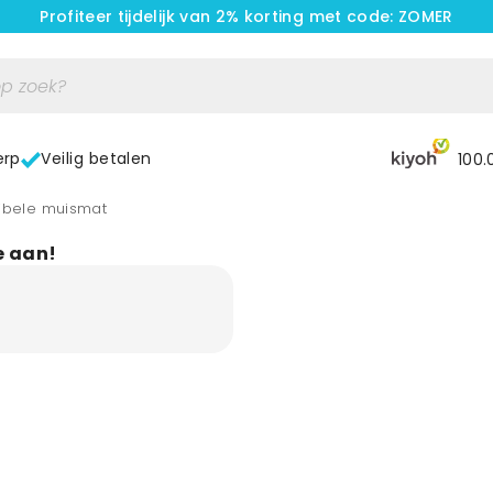
Profiteer tijdelijk van 2% korting met code: ZOMER
erp
Veilig betalen
100.
exibele muismat
e aan!