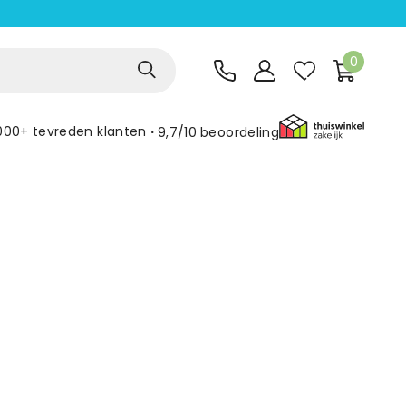
0
000+ tevreden klanten
9,7/10
beoordeling