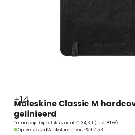
+14
Moleskine Classic M hardcov
gelinieerd
Totaalprijs bij 1 stuks vanaf
€ 34,36
(incl. BTW)
Op voorraad
|
Artikelnummer
: PX107153