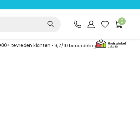
0
000+ tevreden klanten
9,7/10
beoordeling