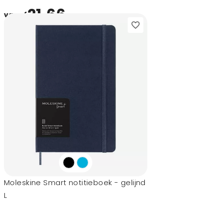
21,66
vanaf
Moleskine Smart notitieboek - gelijnd
L