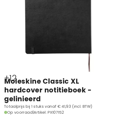
+12
Moleskine Classic XL
hardcover notitieboek -
gelinieerd
Totaalprijs bij 1 stuks vanaf
€ 41,93
(incl. BTW)
Op voorraad
|
Artikel: PX107152