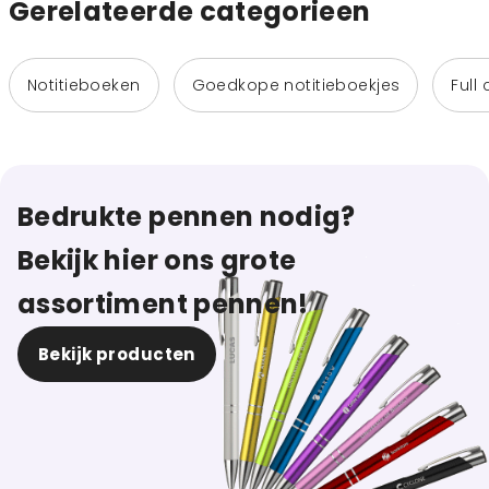
Gerelateerde categorieen
Notitieboeken
Goedkope notitieboekjes
Full
Bedrukte pennen nodig?
Bekijk hier ons grote
assortiment pennen!
Bekijk producten