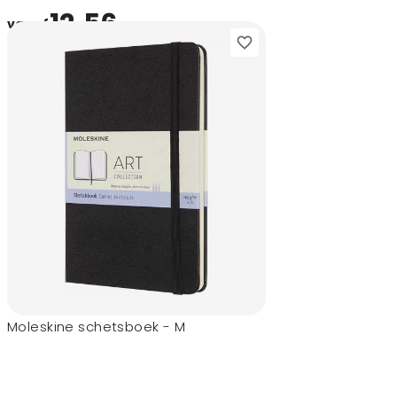
12,56
vanaf
Moleskine schetsboek - M