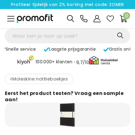
Profiteer tijdelijk van 2% korting met code: ZOMER
0
Snelle service
Laagste prijsgarantie
Gratis ontw
100.000+ klanten
9,7/10
<
Moleskine notitieboekjes
Eerst het product testen? Vraag een sample
aan!