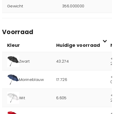
Gewicht
356.000000
Voorraad
Kleur
Huidige voorraad
N
+
Zwart
43.274
2
+
Marineblauw
17.726
0
+
Wit
6.605
2
+