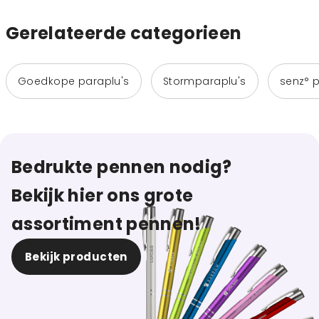
Gerelateerde categorieen
Goedkope paraplu's
Stormparaplu's
senz° p
Bedrukte pennen nodig?
Bekijk hier ons grote
assortiment pennen!
Bekijk producten