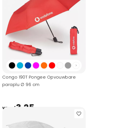
Congo 190T Pongee Opvouwbare
paraplu ∅ 96 cm
3,25
vanaf