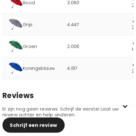
Rood
3.060
2
+
Grijs
4.447
2
+
Groen
2.006
1
+
Koningsblauw
4.197
2
Reviews
Er zijn nog geen reviews. Schrijf de eerste! Laat uw
review achter en help anderen.
Schrijf een review