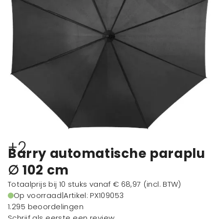
+2
Barry automatische paraplu
∅ 102 cm
Totaalprijs bij 10 stuks vanaf
€ 68,97
(incl. BTW)
Op voorraad
|
Artikel: PX109053
1.295 beoordelingen
Schrijf als eerste een review