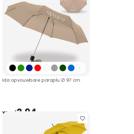
Ida opvouwbare paraplu ∅ 97 cm
2,94
vanaf