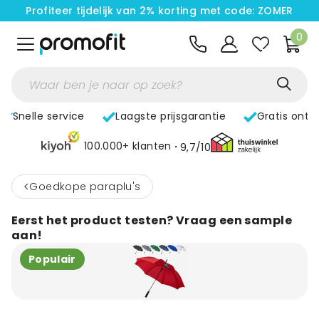
Profiteer tijdelijk van 2% korting met code: ZOMER
0
Snelle service
Laagste prijsgarantie
Gratis ontw
100.000+ klanten
9,7/10
<
Goedkope paraplu's
Eerst het product testen? Vraag een sample
aan!
Populair