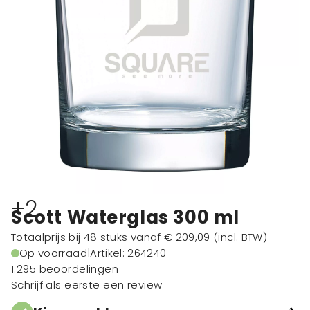
+2
Scott Waterglas 300 ml
Totaalprijs bij 48 stuks vanaf
€ 209,09
(incl. BTW)
Op voorraad
|
Artikel: 264240
1.295 beoordelingen
Schrijf als eerste een review