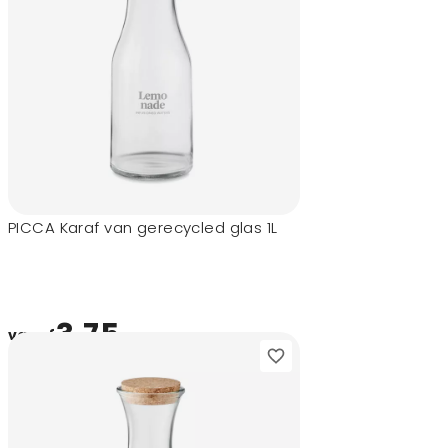
PICCA Karaf van gerecycled glas 1L
3,75
vanaf