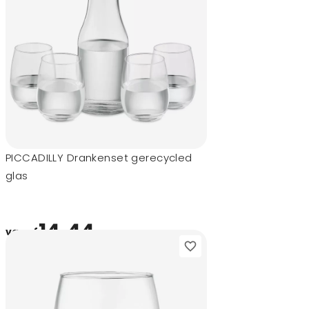
PICCADILLY Drankenset gerecycled
glas
14,44
vanaf