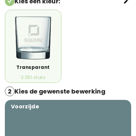
Kies een kleur
:
Transparant
3.281
stuks
2
Kies de gewenste bewerking
Voorzijde