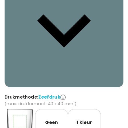
Drukmethode:
Zeefdruk
(max. drukformaat: 40 x 40 mm )
Geen
1 kleur