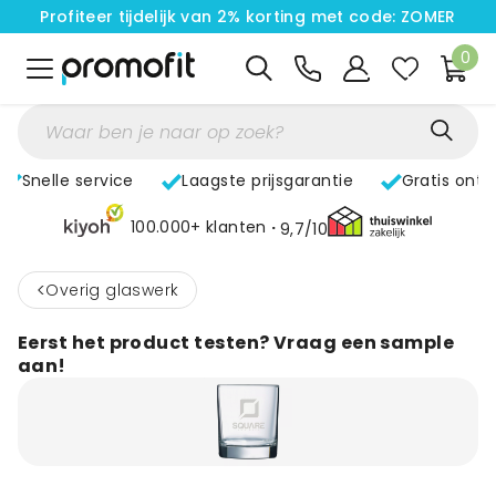
Profiteer tijdelijk van 2% korting met code: ZOMER
0
Snelle service
Laagste prijsgarantie
Gratis ont
100.000+ klanten
9,7/10
<
Overig glaswerk
Eerst het product testen? Vraag een sample
aan!