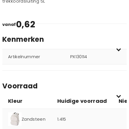
trekkoordsluiting 5L
0,62
vanaf
Kenmerken
Artikelnummer
PX130114
Voorraad
Kleur
Huidige voorraad
Nie
Zandsteen
1.415