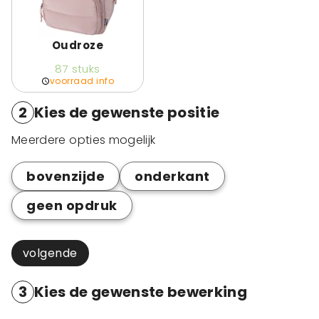
Oudroze
87
stuks
voorraad info
2
Kies de gewenste positie
Meerdere opties mogelijk
bovenzijde
onderkant
geen opdruk
volgende
3
Kies de gewenste bewerking