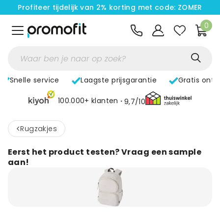
Profiteer tijdelijk van 2% korting met code: ZOMER
0
Snelle service
Laagste prijsgarantie
Gratis ont
100.000+ klanten
9,7/10
<
Rugzakjes
Eerst het product testen? Vraag een sample
aan!