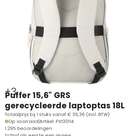
+3
Puffer 15,6" GRS
gerecycleerde laptoptas 18L
Totaalprijs bij 1 stuks vanaf
€ 35,36
(incl. BTW)
Op voorraad
|
Artikel: PX130114
1.295 beoordelingen
Schrijf als eerste een review