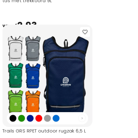
tas met trekkoord 9L
2,93
vanaf
Trails GRS RPET outdoor rugzak 6,5 L