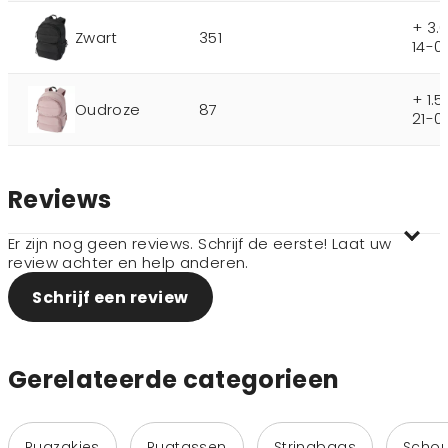
+ 3.
Zwart
351
14-0
+ 1.
Oudroze
87
21-0
Reviews
Er zijn nog geen reviews. Schrijf de eerste! Laat uw
review achter en help anderen.
Schrijf een review
Gerelateerde categorieen
Rugzakjes
Rugtassen
Stringbags
Schou