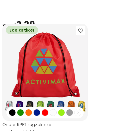
2,29
vanaf
Eco artikel
Oriole RPET rugzak met