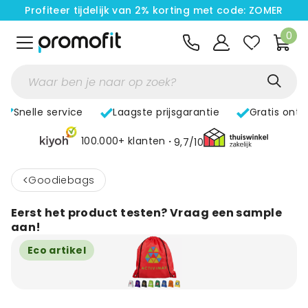
Profiteer tijdelijk van 2% korting met code: ZOMER
0
Snelle service
Laagste prijsgarantie
Gratis ont
100.000+ klanten
9,7/10
<
Goodiebags
Eerst het product testen? Vraag een sample
aan!
Eco artikel