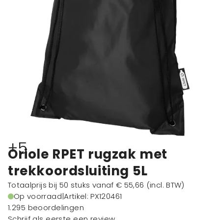
+5
Oriole RPET rugzak met
trekkoordsluiting 5L
Totaalprijs bij 50 stuks vanaf
€ 55,66
(incl. BTW)
Op voorraad
|
Artikel: PX120461
1.295 beoordelingen
Schrijf als eerste een review