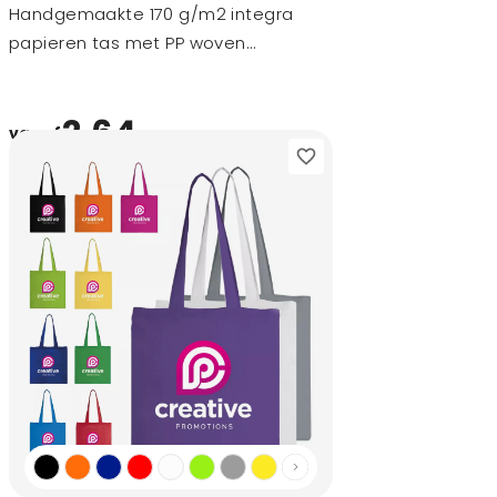
Handgemaakte 170 g/m2 integra
papieren tas met PP woven
handgrepen - 45 x 10 x 35 cm
2,64
vanaf