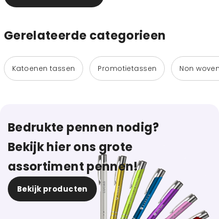
Gerelateerde categorieen
Katoenen tassen
Promotietassen
Non woven
Bedrukte pennen nodig?
Bekijk hier ons grote
assortiment pennen!
Bekijk producten