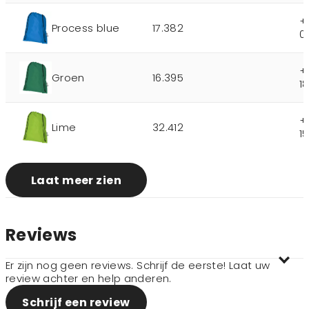
+
Process blue
17.382
0
+
Groen
16.395
1
+
Lime
32.412
1
Laat meer zien
Reviews
Er zijn nog geen reviews. Schrijf de eerste! Laat uw
review achter en help anderen.
Schrijf een review