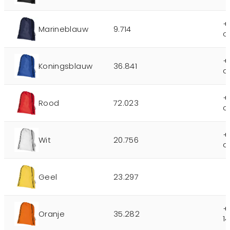
+
Marineblauw
9.714
o
+
Koningsblauw
36.841
o
+
Rood
72.023
o
+
Wit
20.756
o
Geel
23.297
+
Oranje
35.282
1