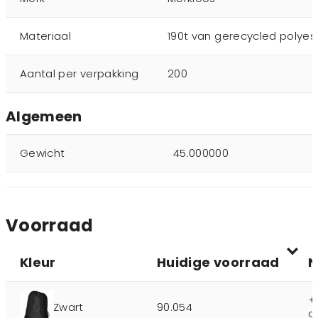
Materiaal
190t van gerecycled polyes
Aantal per verpakking
200
Algemeen
Gewicht
45.000000
Voorraad
Kleur
Huidige voorraad
N
+
Zwart
90.054
o