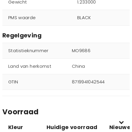
Gewicht
1.233000
PMS waarde
BLACK
Regelgeving
Statistieknummer
MO9686
Land van herkomst
China
GTIN
8719941042544
Voorraad
Kleur
Huidige voorraad
Nieuwe