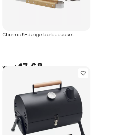
Churras 5-delige barbecueset
47,68
vanaf