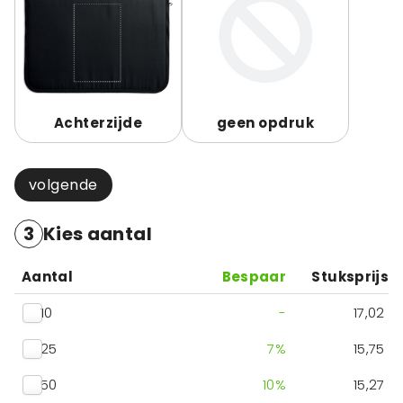
Achterzijde
geen opdruk
volgende
3
Kies aantal
Aantal
Bespaar
Stuksprijs
10
-
17,02
25
7
%
15,75
50
10
%
15,27