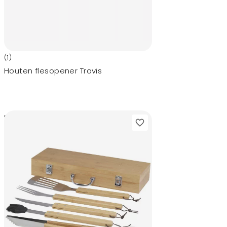
(1)
Houten flesopener Travis
0,64
vanaf