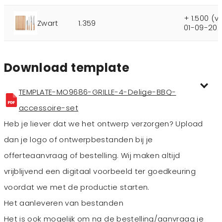
+ 1.500 (
Zwart
1.359
01-09-202
Download template
TEMPLATE-MO9686-GRILLE-4-Delige-BBQ-
accessoire-set
Heb je liever dat we het ontwerp verzorgen? Upload
dan je logo of ontwerpbestanden bij je
offerteaanvraag of bestelling. Wij maken altijd
vrijblijvend een digitaal voorbeeld ter goedkeuring
voordat we met de productie starten.
Het aanleveren van bestanden
Het is ook mogelijk om na de bestelling/aanvraag je