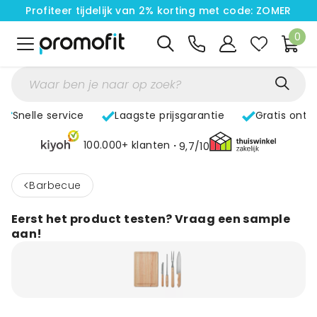
Profiteer tijdelijk van 2% korting met code: ZOMER
0
Snelle service
Laagste prijsgarantie
Gratis ontw
100.000+ klanten
9,7/10
<
Barbecue
Eerst het product testen? Vraag een sample
aan!