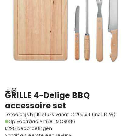
+6
GRILLE 4-Delige BBQ
accessoire set
Totaalprijs bij 10 stuks vanaf
€ 205,94
(incl. BTW)
Op voorraad
|
Artikel: MO9686
1.295 beoordelingen
Schrijf als eerste een review