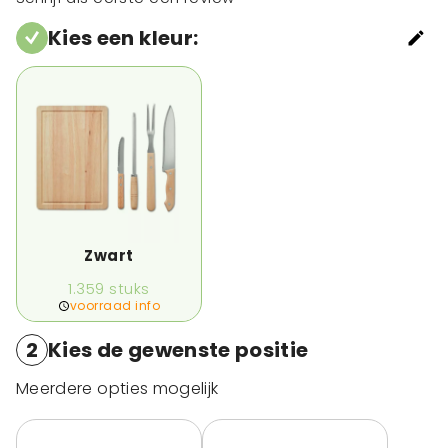
Kies een kleur
:
Zwart
1.359
stuks
voorraad info
2
Kies de gewenste positie
Meerdere opties mogelijk