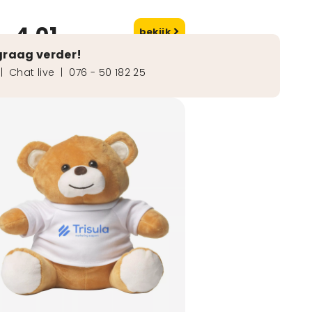
4,01
bekijk
naf
graag verder!
|
Chat live
|
076 - 50 182 25