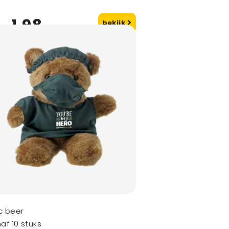
1,98
bekijk
naf
c beer
af 10 stuks