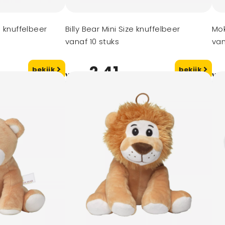
e knuffelbeer
Billy Bear Mini Size knuffelbeer
Mok
vanaf 10 stuks
van
2,41
bekijk
bekijk
vanaf
va