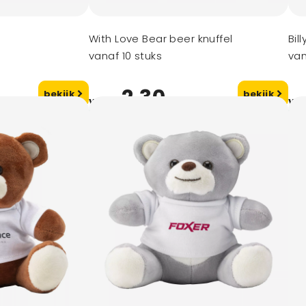
With Love Bear beer knuffel
Bil
vanaf 10 stuks
van
2,30
bekijk
bekijk
vanaf
va