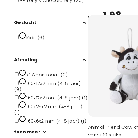
Tony's Chocolonely (20)
1,98
vanaf
Geslacht
Kids (6)
Afmeting
# Geen maat (2)
160x12x2 mm (4-8 jaar)
(9)
160x17x2 mm (4-8 jaar) (1)
160x25x2 mm (4-8 jaar)
(1)
160x6x2 mm (4-8 jaar) (1)
Animal Friend Cow kn
toon meer
vanaf 10 stuks