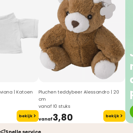
Viviana | Katoen
Pluchen teddybeer Alessandro | 20
cm
vanaf 10 stuks
3,80
bekijk
bekijk
vanaf
Snelle service