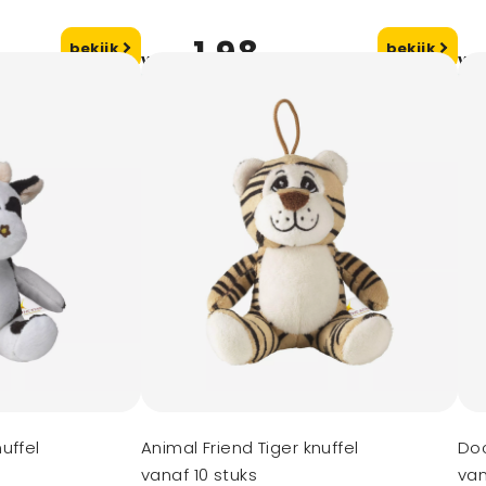
1,98
bekijk
bekijk
vanaf
va
uffel
Animal Friend Tiger knuffel
Do
vanaf 10 stuks
van