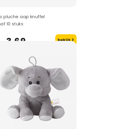
i pluche aap knuffel
af 10 stuks
3,69
bekijk
naf