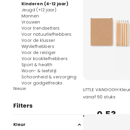
Kinderen (4-12 jaar)
Jeugd (+12 jaar)
Mannen
Vrouwen
Voor trendsetters
Voor natuurliefhebbers
Voor de klusser
Wijnliefhebbers
Voor de reiziger
Voor kookliefhebbers
Sport & health
Woon- & leefstijl
Schoonheid & verzorging
Voor gadgetfreaks
Nieuw
LITTLE VANGOGH Kleu
vanaf 50 stuks
Filters
0,53
vanaf
Kleur