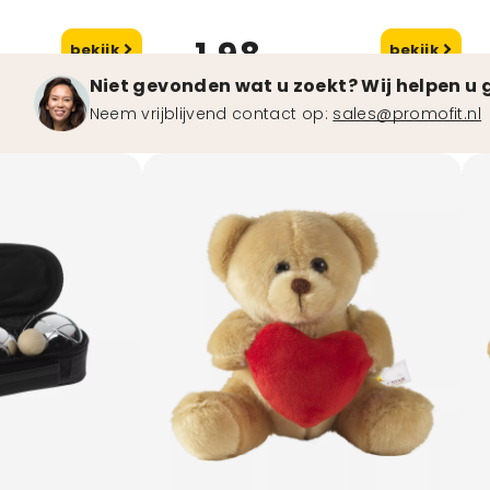
1,98
bekijk
bekijk
vanaf
va
Niet gevonden wat u zoekt? Wij helpen u 
Neem vrijblijvend contact op:
sales@promofit.nl