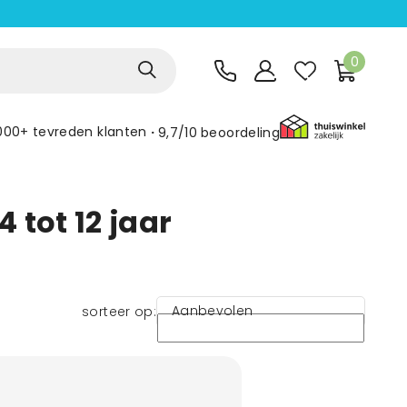
0
000+ tevreden klanten
9,7/10
beoordeling
 tot 12 jaar
Aanbevolen
sorteer op: