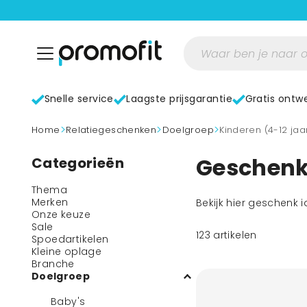
Snelle service
Laagste prijsgarantie
Gratis ontw
>
>
>
home
Relatiegeschenken
Doelgroep
Kinderen (4-12 jaa
Geschenk 
Categorieën
Thema
Merken
Bekijk hier geschenk i
Onze keuze
Sale
123
artikelen
Spoedartikelen
Kleine oplage
Branche
Doelgroep
Baby's