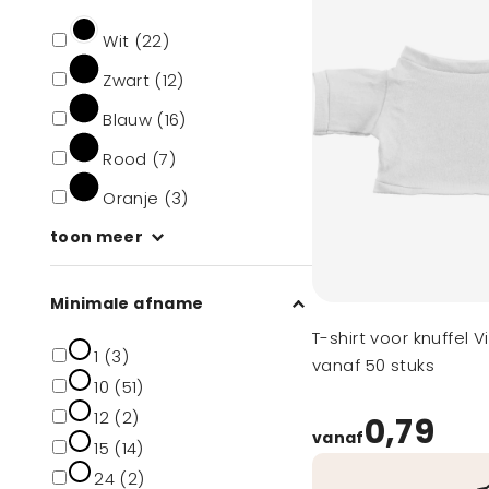
Wit (22)
Zwart (12)
Blauw (16)
Rood (7)
Oranje (3)
toon meer
Minimale afname
T-shirt voor knuffel 
1 (3)
vanaf 50 stuks
10 (51)
12 (2)
0,79
vanaf
15 (14)
24 (2)
Veilig betalen