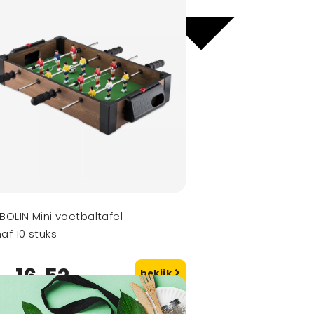
BOLIN Mini voetbaltafel
af 10 stuks
16,52
bekijk
naf