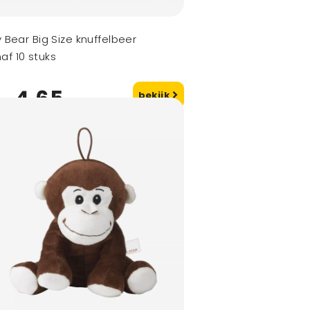
ly Bear Big Size knuffelbeer
af 10 stuks
4,65
bekijk
naf