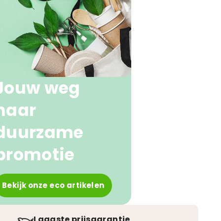
Jouw weg
naar
duurzame
promotie
Bekijk onze eco artikelen
Laagste prijsgarantie