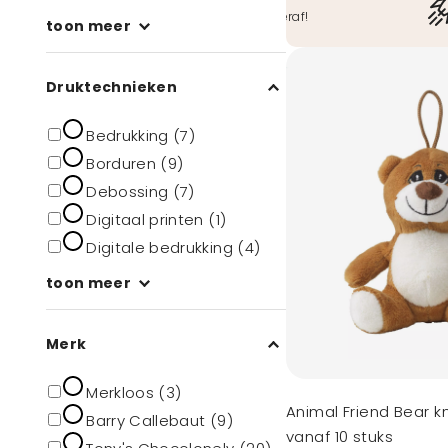
O.a. iDeal, Bancontact, ook achteraf!
toon meer
Druktechnieken
Bedrukking (7)
Borduren (9)
Debossing (7)
Digitaal printen (1)
Digitale bedrukking (4)
toon meer
Merk
Merkloos (3)
Animal Friend Bear kn
Barry Callebaut (9)
vanaf 10 stuks