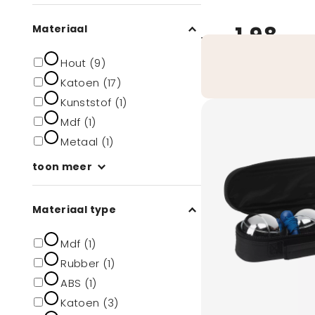
1,98
Materiaal
vanaf
Hout (9)
Katoen (17)
Kunststof (1)
Mdf (1)
Metaal (1)
toon meer
Materiaal type
Mdf (1)
Rubber (1)
ABS (1)
Katoen (3)