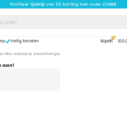
Profiteer tijdelijk van 2% korting met code: ZOMER
erp
Veilig betalen
100.
>
rs
Mini waterpas sleutelhanger
e aan!