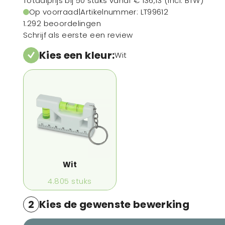
Totaalprijs bij 50 stuks vanaf
€ 136,13
(incl. BTW)
Op voorraad
|
Artikelnummer
: LT99612
1.292 beoordelingen
Schrijf als eerste een review
Kies een kleur
:
Wit
Wit
4.805
stuks
2
Kies de gewenste bewerking