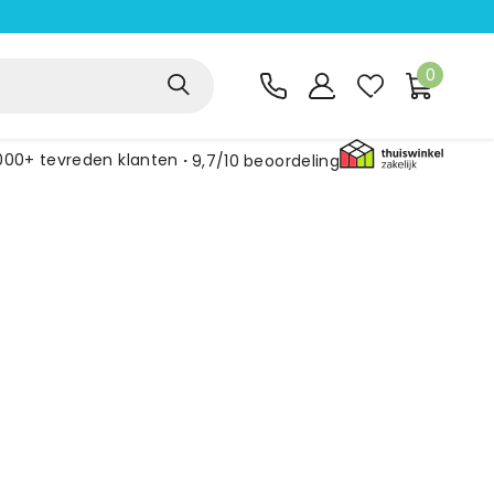
0
000+ tevreden klanten
9,7/10
beoordeling