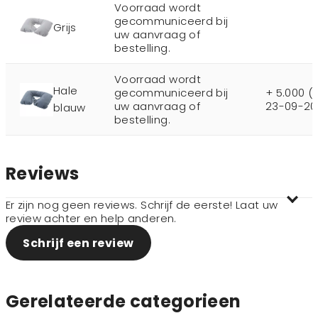
Voorraad wordt
gecommuniceerd bij
Grijs
uw aanvraag of
bestelling.
Voorraad wordt
Hale
gecommuniceerd bij
+ 5.000 (
uw aanvraag of
23-09-20
blauw
bestelling.
Reviews
Er zijn nog geen reviews. Schrijf de eerste! Laat uw
review achter en help anderen.
Schrijf een review
Gerelateerde categorieen