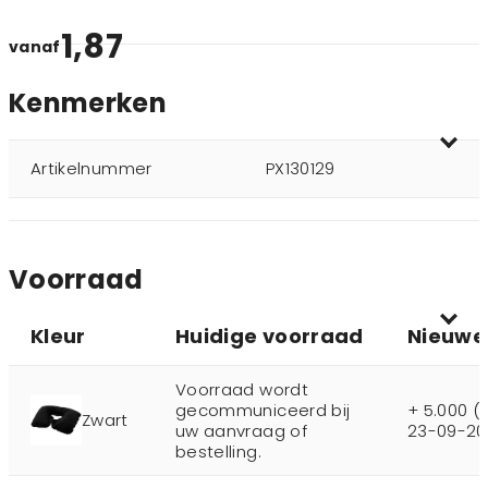
1,87
vanaf
Kenmerken
Artikelnummer
PX130129
Voorraad
Kleur
Huidige voorraad
Nieuwe
Voorraad wordt
gecommuniceerd bij
+ 5.000 (
Zwart
uw aanvraag of
23-09-20
bestelling.