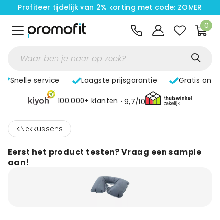
Profiteer tijdelijk van 2% korting met code: ZOMER
0
Snelle service
Laagste prijsgarantie
Gratis ont
100.000+ klanten
9,7/10
<
Nekkussens
Eerst het product testen? Vraag een sample
aan!