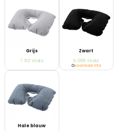
Grijs
Zwart
7.312
stuks
5.368
stuks
voorraad info
Hale blauw