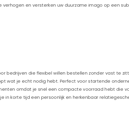
e verhogen en versterken uw duurzame imago op een subt
A
oor bedrijven die flexibel willen bestellen zonder vast te zi
oopt wat je echt nodig hebt. Perfect voor startende ondern
enten omdat je snel een compacte voorraad hebt die volled
e in korte tijd een persoonlijk en herkenbaar relatiegeschen