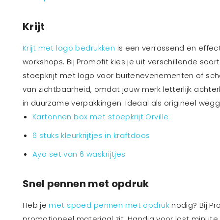
Krijt
Krijt met logo bedrukken
is een verrassend en effect
workshops. Bij Promofit kies je uit verschillende soo
stoepkrijt met logo voor buitenevenementen of schoo
van zichtbaarheid, omdat jouw merk letterlijk achter
in duurzame verpakkingen. Ideaal als origineel weg
Kartonnen box met stoepkrijt Orville
6 stuks kleurkrijtjes in kraftdoos
Ayo set van 6 waskrijtjes
Snel pennen met opdruk
Heb je
met spoed pennen met opdruk
nodig? Bij Pr
promotioneel materiaal zit. Handig voor last minut