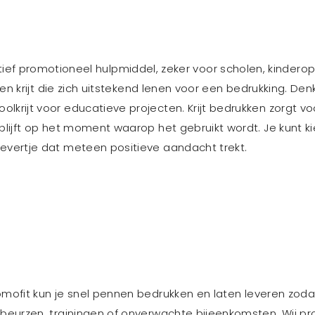
ief promotioneel hulpmiddel, zeker voor scholen, kindero
rten krijt die zich uitstekend lenen voor een bedrukking. De
lkrijt voor educatieve projecten. Krijt bedrukken zorgt v
blijft op het moment waarop het gebruikt wordt. Je kunt ki
gevertje dat meteen positieve aandacht trekt.
omofit kun je snel pennen bedrukken en laten leveren zoda
e beurzen, trainingen of onverwachte bijeenkomsten. Wij p