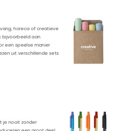
pvang, horeca of creatieve
nk bijvoorbeeld aan
oor een speelse manier
ezen uit verschillende sets
t je nooit zonder
roduceren een groot deel