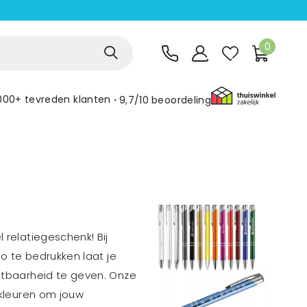
0
000+ tevreden klanten
9,7/10
beoordeling
 relatiegeschenk! Bij
go te bedrukken laat je
chtbaarheid te geven. Onze
n kleuren om jouw