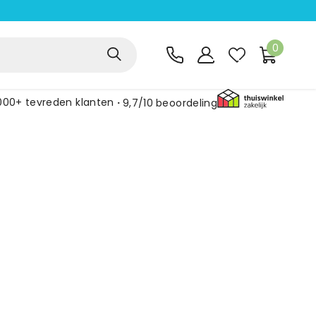
0
000+ tevreden klanten
9,7/10
beoordeling