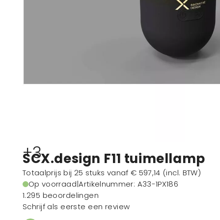
+3
SCX.design F11 tuimellamp
Totaalprijs bij 25 stuks vanaf
€ 597,14
(incl. BTW)
Op voorraad
|
Artikelnummer
: A33-1PX186
1.295 beoordelingen
Schrijf als eerste een review