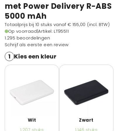
met Power Delivery R-ABS
5000 mAh
Totaalprijs bij 10 stuks vanaf
€ 155,00
(incl. BTW)
Op voorraad
|
Artikel: LT95511
1.295 beoordelingen
Schrijf als eerste een review
1
Kies een kleur
Wit
Zwart
1.207
stuks
1.146
stuks