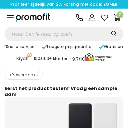
Profiteer tijdelijk van 2% korting met code: ZOMER
0
Snelle service
Laagste prijsgarantie
Gratis ont
100.000+ klanten
9,7/10
<
Powerbanks
Eerst het product testen? Vraag een sample
aan!