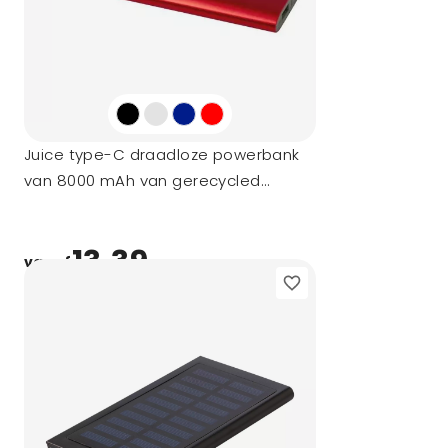
Juice type-C draadloze powerbank
van 8000 mAh van gerecycled
aluminium
13,39
vanaf