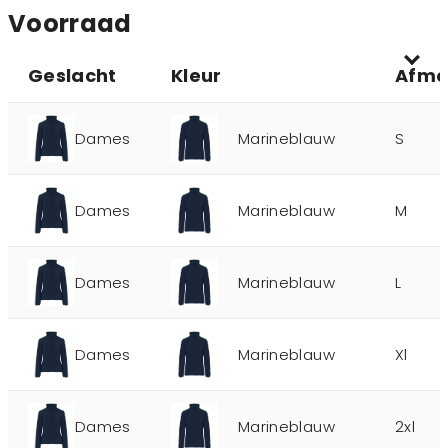
Voorraad
Geslacht
Kleur
Afme
Dames
Marineblauw
S
Dames
Marineblauw
M
Dames
Marineblauw
L
Dames
Marineblauw
Xl
Dames
Marineblauw
2xl