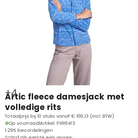
+4
Artic fleece damesjack met
volledige rits
Totaalprijs bij 10 stuks vanaf
€ 166,13
(incl. BTW)
Op voorraad
|
Artikel: PXR6413
1.295 beoordelingen
Schrijf als eerste een review