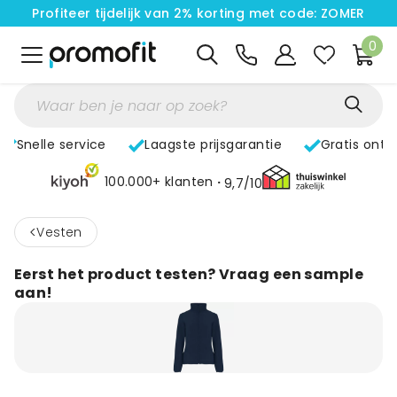
Profiteer tijdelijk van 2% korting met code: ZOMER
0
Snelle service
Laagste prijsgarantie
Gratis ontw
100.000+ klanten
9,7/10
<
Vesten
Eerst het product testen? Vraag een sample
aan!