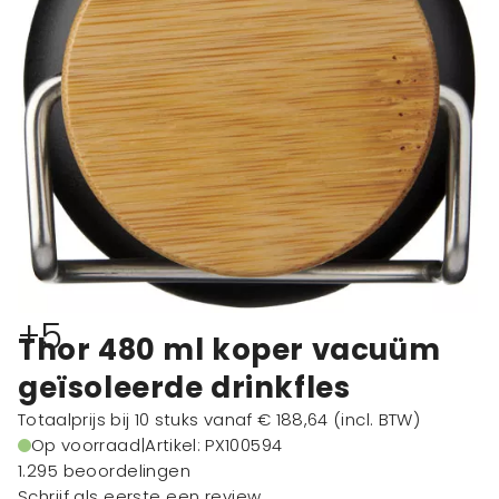
+5
Thor 480 ml koper vacuüm
geïsoleerde drinkfles
Totaalprijs bij 10 stuks vanaf
€ 188,64
(incl. BTW)
Op voorraad
|
Artikel: PX100594
1.295 beoordelingen
Schrijf als eerste een review