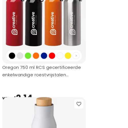
Oregon 750 ml RCS gecertificeerde
enkelwandige roestvrijstalen
waterfles met karabijnhaak
2,14
vanaf