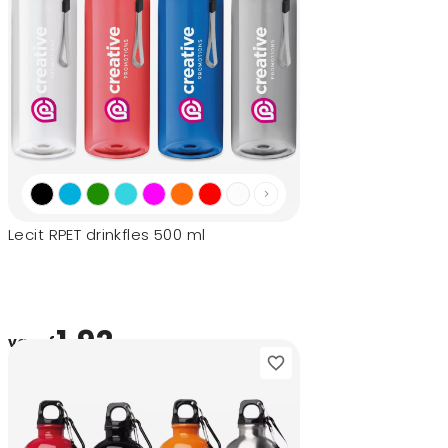
Lecit RPET drinkfles 500 ml
1,92
vanaf