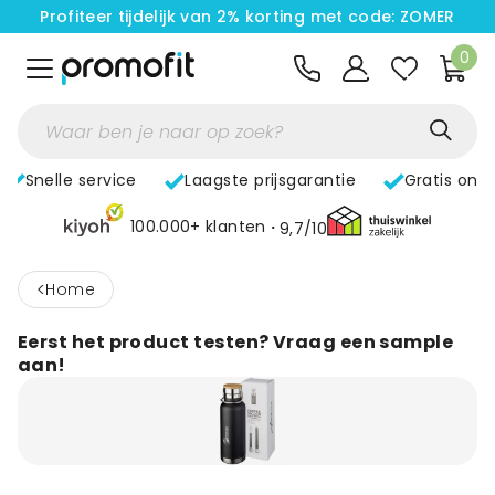
Profiteer tijdelijk van 2% korting met code: ZOMER
0
Snelle service
Laagste prijsgarantie
Gratis ont
100.000+ klanten
9,7/10
<
home
Eerst het product testen? Vraag een sample
aan!