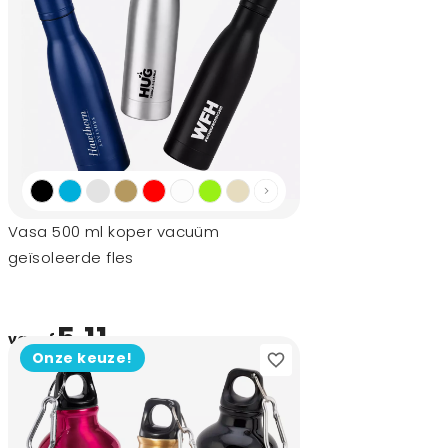
Vasa 500 ml koper vacuüm
geïsoleerde fles
5,11
vanaf
Onze keuze!