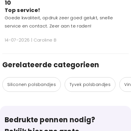
10
Top service!
Goede kwaliteit, opdruk zeer goed gelukt, snelle
service en contact. Zeer aan te raden!
14-07-2026 | Caroline B
Gerelateerde categorieen
Siliconen polsbandjes
Tyvek polsbandjes
Vi
Bedrukte pennen nodig?