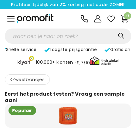
Profiteer tijdelijk van 2% korting met code: ZOMER
0
Snelle service
Laagste prijsgarantie
Gratis ont
100.000+ klanten
9,7/10
<
Zweetbandjes
Eerst het product testen? Vraag een sample
aan!
Populair