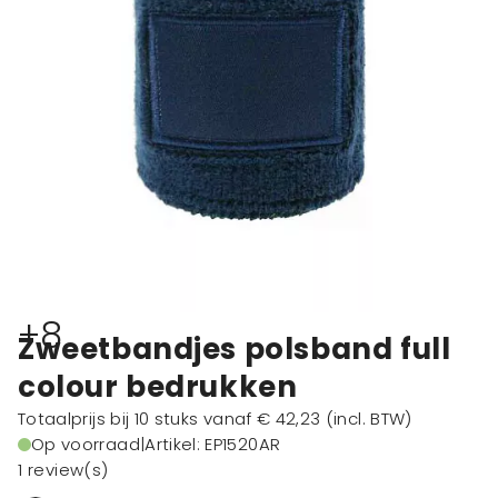
+8
Zweetbandjes polsband full
colour bedrukken
Totaalprijs bij 10 stuks vanaf
€ 42,23
(incl. BTW)
Op voorraad
|
Artikel: EP1520AR
1 review(s)