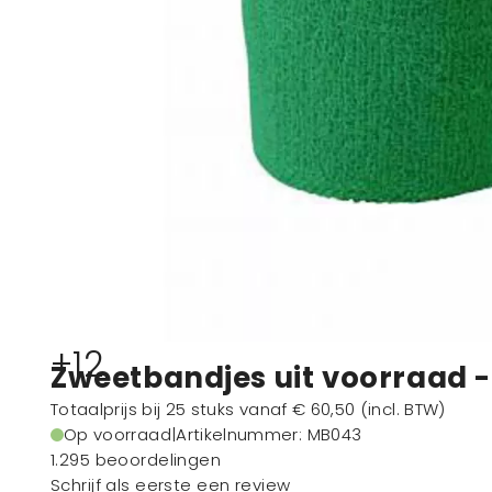
+12
Zweetbandjes uit voorraad 
Totaalprijs bij 25 stuks vanaf
€ 60,50
(incl. BTW)
Op voorraad
|
Artikelnummer
: MB043
1.295 beoordelingen
Schrijf als eerste een review