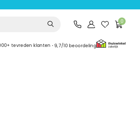
0
000+ tevreden klanten
9,7/10
beoordeling