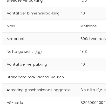
Breedte verpakking
12,5
Aantal per binnenverpakking
40
Merk
Merkloos
Materiaal
600d van poly
Netto gewicht (kg)
13,3
Aantal per verpakking
40
Standaard max. aantal kleuren
1
Afmeting geschenkdoos opgeteld
8,5 x 6 x 12,5 c
HS-code
820600000000