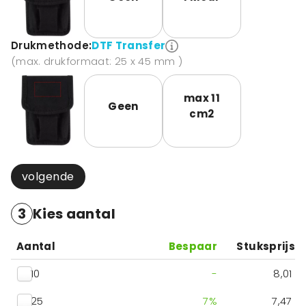
Drukmethode:
DTF Transfer
(max. drukformaat: 25 x 45 mm )
max 11
Geen
cm2
volgende
3
Kies aantal
Aantal
Bespaar
Stuksprijs
10
-
8,01
25
7
%
7,47