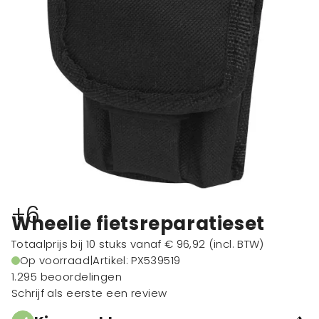
+6
Wheelie fietsreparatieset
Totaalprijs bij 10 stuks vanaf
€ 96,92
(incl. BTW)
Op voorraad
|
Artikel: PX539519
1.295 beoordelingen
Schrijf als eerste een review