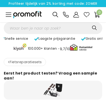
Profiteer tijdelijk van 2% korting met code: ZOMER
0
Snelle service
Laagste prijsgarantie
Gratis ontw
100.000+ klanten
9,7/10
<
Fietsreparatiesets
Eerst het product testen? Vraag een sample
aan!