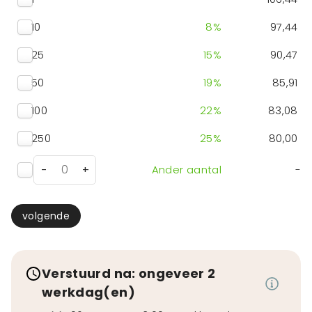
10
8
%
97,44
25
15
%
90,47
50
19
%
85,91
100
22
%
83,08
250
25
%
80,00
-
+
Ander aantal
-
volgende
Verstuurd na: ongeveer 2
werkdag(en)