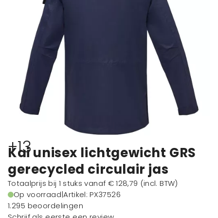
+13
Kai unisex lichtgewicht GRS
gerecycled circulair jas
Totaalprijs bij 1 stuks vanaf
€ 128,79
(incl. BTW)
Op voorraad
|
Artikel: PX37526
1.295 beoordelingen
Schrijf als eerste een review