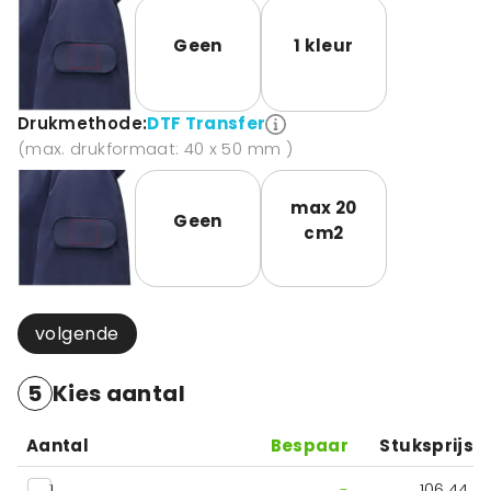
Geen
1 kleur
Drukmethode:
DTF Transfer
(max. drukformaat: 40 x 50 mm )
max 20
Geen
cm2
volgende
5
Kies aantal
Aantal
Bespaar
Stuksprijs
1
-
106,44