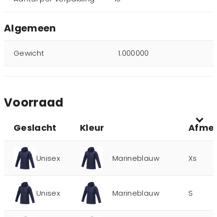
Algemeen
Gewicht
1.000000
Voorraad
Geslacht
Kleur
Afmet
Unisex
Marineblauw
Xs
Unisex
Marineblauw
S