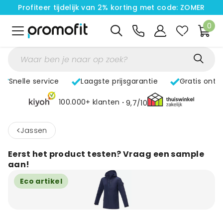
Profiteer tijdelijk van 2% korting met code: ZOMER
0
Snelle service
Laagste prijsgarantie
Gratis ontw
100.000+ klanten
9,7/10
<
Jassen
Eerst het product testen? Vraag een sample
aan!
Eco artikel