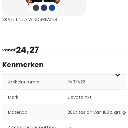
SKATE LINED WINDBREAKER
24,27
vanaf
Kenmerken
Artikelnummer
PX37526
Merk
Elevate nxt
Materiaal
200t taslan van 100% grs ge
Aantal per verpakking
15