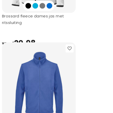
Brossard fleece dames jas met
ritssluiting
20,98
vanaf