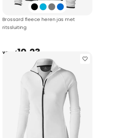
Brossard fleece heren jas met
ritssluiting
10,23
vanaf