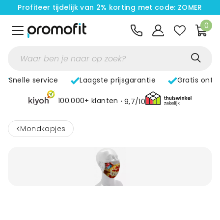
Profiteer tijdelijk van 2% korting met code: ZOMER
0
Snelle service
Laagste prijsgarantie
Gratis ontw
100.000+ klanten
9,7/10
<
Mondkapjes