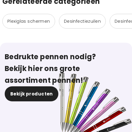
Gerelateerde categorieen
Plexiglas schermen
Desinfectiezuilen
Desinfe
Bedrukte pennen nodig?
Bekijk hier ons grote
assortiment pennen!
Bekijk producten