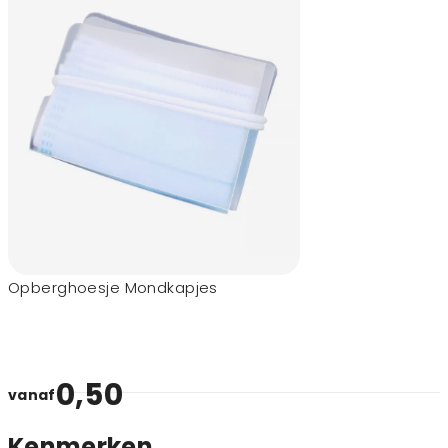
Opberghoesje Mondkapjes
0,50
vanaf
Kenmerken