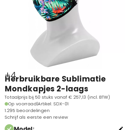
+4
Herbruikbare Sublimatie
Mondkapjes 2-laags
Totaalprijs bij 50 stuks vanaf
€ 257,13
(incl. BTW)
Op voorraad
|
Artikel: SDX-01
1.295 beoordelingen
Schrijf als eerste een review
Model
: