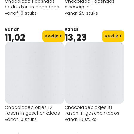
Chocolade Paashaas
Chocolade Paashaas
bedrukken in paasdoos
discodip in
geschenkdoos
vanaf 10 stuks
vanaf 25 stuks
vanaf
vanaf
11,02
13,23
bekijk
bekijk
Chocoladeblokjes 12
Chocoladeblokjes 18
Pasen in geschenkdoos
Pasen in geschenkdoos
vanaf 10 stuks
vanaf 10 stuks