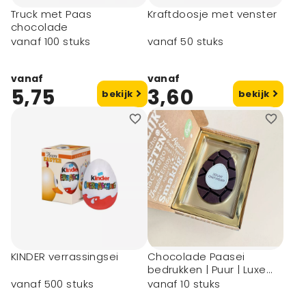
Truck met Paas
Kraftdoosje met venster
chocolade
vanaf 100 stuks
vanaf 50 stuks
vanaf
vanaf
5,75
3,60
bekijk
bekijk
KINDER verrassingsei
Chocolade Paasei
bedrukken | Puur | Luxe
verzenddoos
vanaf 500 stuks
vanaf 10 stuks