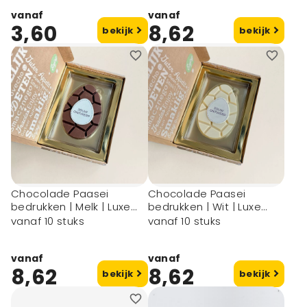
vanaf
vanaf
3,60
8,62
bekijk
bekijk
Chocolade Paasei
Chocolade Paasei
bedrukken | Melk | Luxe
bedrukken | Wit | Luxe
verzenddoos
verzenddoos
vanaf 10 stuks
vanaf 10 stuks
vanaf
vanaf
8,62
8,62
bekijk
bekijk