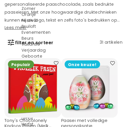
gepersonaliseerde paaschocolade, zoals bedrukte
Zomer
paaseieren
. Met onze hoogwaardige druktechnieken
Oranje
kunnen wij uw logo, tekst en zelfs foto's bedrukken op
Festival
Bruiloft
Lees meer
heerlijke chocolade, waardoor ze perfect zijn voor
Evenementen
bedrijfspromotie, evenementen of als unieke
Beurs
filter en sorteer
31
artikelen
geschenken voor vrienden en familie. Of wat dacht u
Vakantie
Verjaardag
van een ChocoTelegram met een vrolijke paasgroet?
Geboorte
Ontdek de mogelijkheden van paaschocolade
Jubileum
Populair
Onze keuze!
bedrukken en voeg een persoonlijk tintje toe aan uw
Anti-diefstal
Duurzame
Paasviering.
geschenken
Brievenbus
geschenken
Relatiegeschenken
graveren
Pasen
Valentijnsdag
Lente
Tony's Chocolonely
Paasei met volledige
Herfst
Kadoos Pasen (Melk
personalisatie