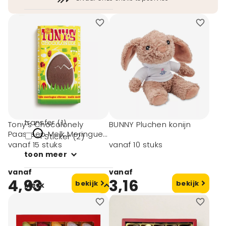
Druktechnieken
Digitaal Print
(direct) (4)
Digitale transfer
(1)
Doming (2)
Reflecterende
transfer (1)
Tony's Chocolonely
BUNNY Pluchen konijn
Paasreep Melk Meringue
Sticker (2)
Citroen
vanaf 15 stuks
vanaf 10 stuks
toon meer
vanaf
vanaf
4,93
3,16
bekijk
bekijk
Merk
Tony's
Chocolonely (5)