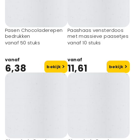
Pasen Chocoladerepen
Paashaas vensterdoos
bedrukken
met massieve paasetjes
vanaf 50 stuks
vanaf 10 stuks
vanaf
vanaf
6,38
11,61
bekijk
bekijk