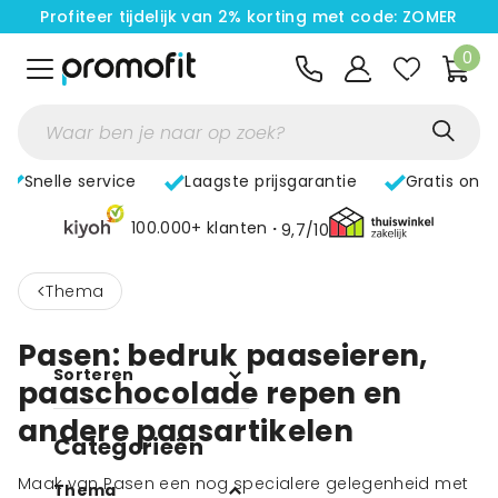
Profiteer tijdelijk van 2% korting met code: ZOMER
0
Snelle service
Laagste prijsgarantie
Gratis ont
100.000+ klanten
9,7/10
<
Thema
Pasen: bedruk paaseieren,
Sorteren
paaschocolade repen en
andere paasartikelen
Categorieën
Maak van Pasen een nog specialere gelegenheid met
Thema