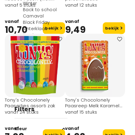
Winter
Karamel Zeezout + Melk
vanaf 5 stuks
vanaf 12 stuks
Back to school
Meringue Citroen)
Carnaval
vanaf
vanaf
Black Friday
10,70
9,49
bekijk
bekijk
Sinterklaas
Kerst
Eindejaarsgeschenken
Corona
Merken
Onze keuze
Sale
Spoedartikelen
Kleine oplage
Branche
Doelgroep
Nieuw
Tony's Chocolonely
Tony's Chocolonely
Paaseitjes assorti zak
Paasreep Melk Karamel
Filters
Zeezout
vanaf 24 stuks
vanaf 15 stuks
vanaf
vanaf
Kleur