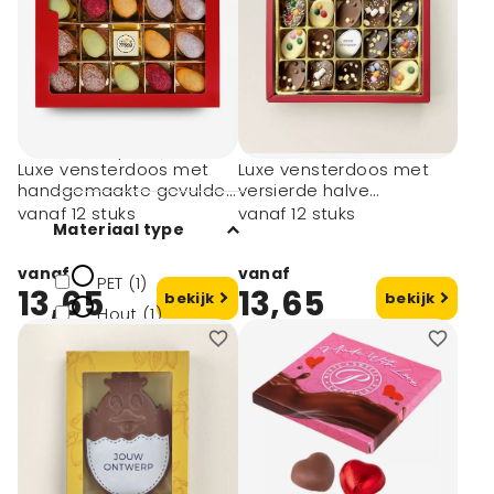
Materiaal
Kunststof (1)
Papier (4)
Luxe vensterdoos met
Luxe vensterdoos met
handgemaakte gevulde
versierde halve
paaseitjes (185 gram)
paaseitjes (195 gram)
vanaf 12 stuks
vanaf 12 stuks
Materiaal type
vanaf
vanaf
PET (1)
13,65
13,65
bekijk
bekijk
Hout (1)
Krijt (1)