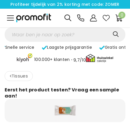
Profiteer tijdelijk van 2% korting met code: ZOMER
0
Snelle service
Laagste prijsgarantie
Gratis ontw
100.000+ klanten
9,7/10
<
Tissues
Eerst het product testen? Vraag een sample
aan!