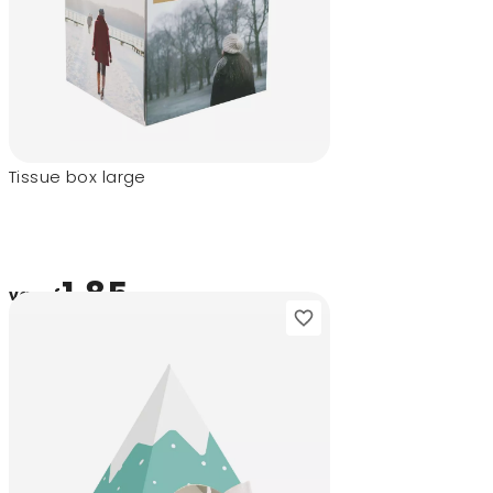
Tissue box large
1,85
vanaf