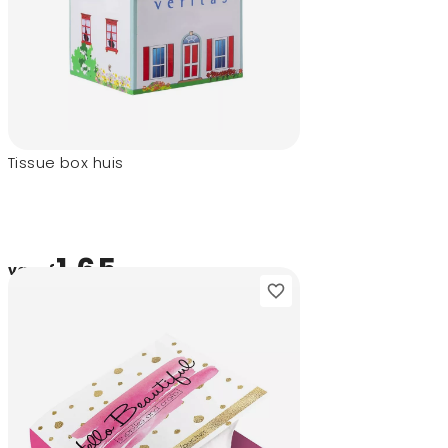
Tissue box huis
1,65
vanaf