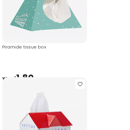
Piramide tissue box
1,80
vanaf