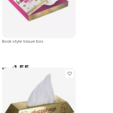
Book style tissue box
1,55
vanaf