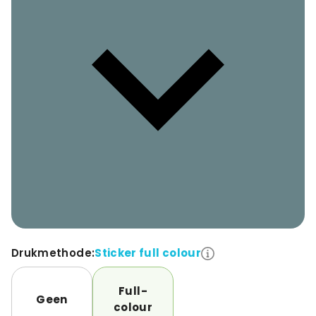
Drukmethode:
Sticker full colour
Full-
Geen
colour