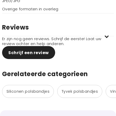
JPEG/JPG
Overige formaten in overleg
Reviews
Er zijn nog geen reviews. Schrijf de eerste! Laat uw
review achter en help anderen.
Schrijf een review
Gerelateerde categorieen
Siliconen polsbandjes
Tyvek polsbandjes
Vi