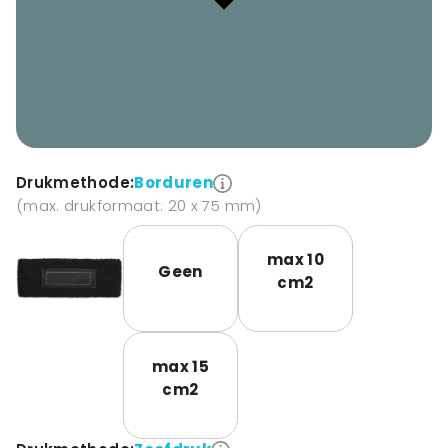
Drukmethode:
Borduren
(max. drukformaat: 20 x 75 mm)
max 10
Geen
cm2
max 15
cm2