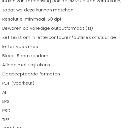
Indien van toepassing ook de PMS-kleuren vermelden,
zodat we deze kunnen matchen
Resolutie: minimaal 150 dpi
Bewaren op volledige outputformaat (1:1)
Zet tekst om in lettercontouren/outlines of stuur de
lettertypes mee
Bleed: 5 mm rondom
Afloop met snijtekens
Geaccepteerde formaten
PDF (voorkeur)
AI
EPS
PSD
TIFF