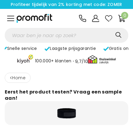
Profiteer tijdelijk van 2% korting met code: ZOMER
0
Snelle service
Laagste prijsgarantie
Gratis ont
100.000+ klanten
9,7/10
<
home
Eerst het product testen? Vraag een sample
aan!