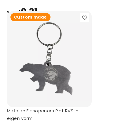
0,21
vanaf
Custom made
Metalen Flesopeners Plat RVS in
eigen vorm