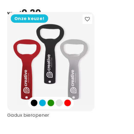
0,20
vanaf
Onze keuze!
Gadux bieropener