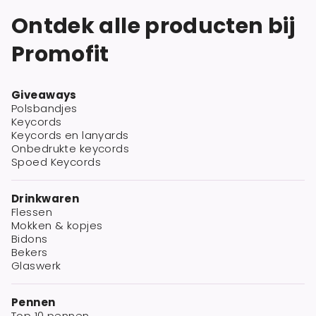
Ontdek alle producten bij
Promofit
Giveaways
Polsbandjes
Keycords
Keycords en lanyards
Onbedrukte keycords
Spoed Keycords
Drinkwaren
Flessen
Mokken & kopjes
Bidons
Bekers
Glaswerk
Pennen
Top 10 pennen