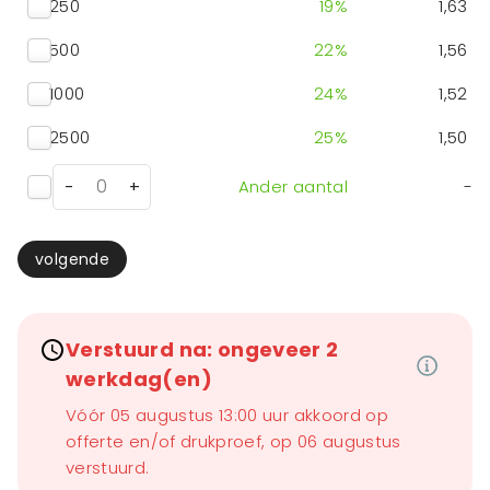
250
19
%
1,63
500
22
%
1,56
1000
24
%
1,52
2500
25
%
1,50
-
+
Ander aantal
-
volgende
Verstuurd na: ongeveer 2
werkdag(en)
Vóór 05 augustus 13:00 uur akkoord op
offerte en/of drukproef, op 06 augustus
verstuurd.