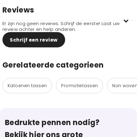
Reviews
Er zijn nog geen reviews. Schrijf de eerste! Laat uw
review achter en help anderen.
Schrijf een review
Gerelateerde categorieen
Katoenen tassen
Promotietassen
Non woven
Bedrukte pennen nodig?
Bekijk hier ons grote