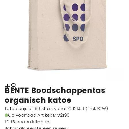
+8
BENTE Boodschappentas
organisch katoe
Totaalprijs bij 50 stuks vanaf
€ 121,00
(incl. BTW)
Op voorraad
|
Artikel: MO2196
1.295 beoordelingen
Schrijf als eerste een review