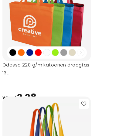
Odessa 220 g/m katoenen draagtas
13L
2,28
vanaf