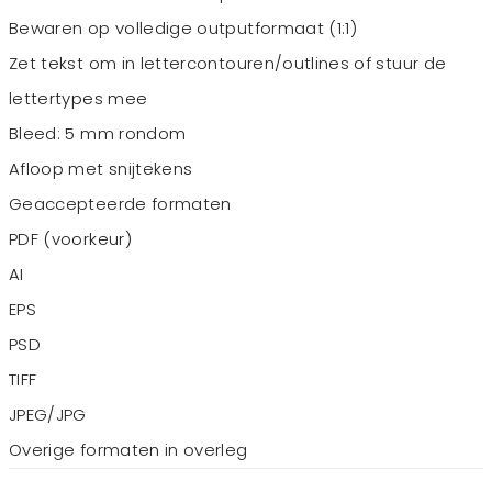
Bewaren op volledige outputformaat (1:1)
Zet tekst om in lettercontouren/outlines of stuur de
lettertypes mee
Bleed: 5 mm rondom
Afloop met snijtekens
Geaccepteerde formaten
PDF (voorkeur)
AI
EPS
PSD
TIFF
JPEG/JPG
Overige formaten in overleg