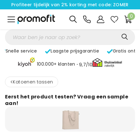
Profiteer tijdelijk van 2% korting met code: ZOMER
0
Snelle service
Laagste prijsgarantie
Gratis ontw
100.000+ klanten
9,7/10
<
Katoenen tassen
Eerst het product testen? Vraag een sample
aan!