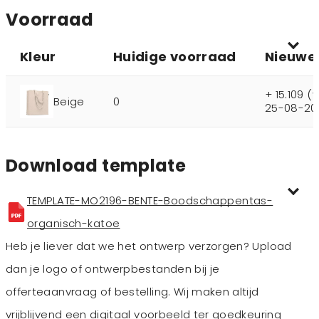
Voorraad
Kleur
Huidige voorraad
Nieuwe
+ 15.109 
Beige
0
25-08-20
Download template
TEMPLATE-MO2196-BENTE-Boodschappentas-
organisch-katoe
Heb je liever dat we het ontwerp verzorgen? Upload
dan je logo of ontwerpbestanden bij je
offerteaanvraag of bestelling. Wij maken altijd
vrijblijvend een digitaal voorbeeld ter goedkeuring