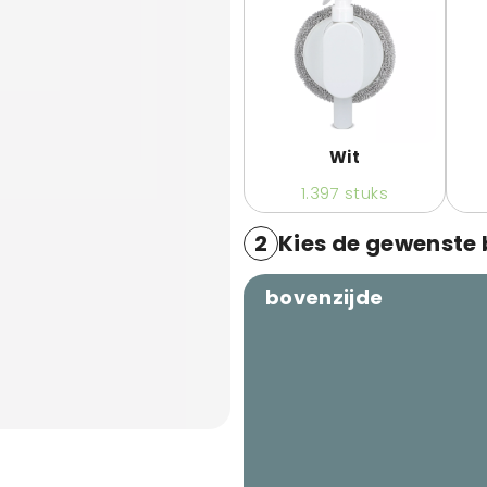
Wit
1.397
stuks
2
Kies de gewenste
bovenzijde