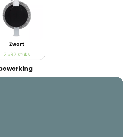
Zwart
2.592
stuks
 bewerking