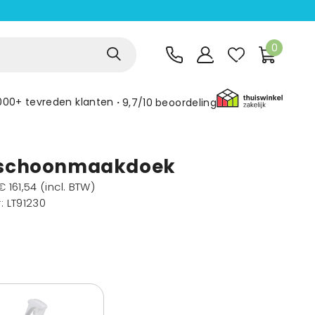
0
000+ tevreden klanten
9,7/10
beoordeling
n schoonmaakdoek
€ 161,54
(incl. BTW)
r
: LT91230