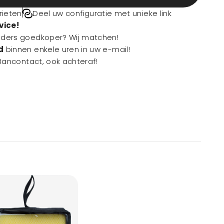
rieten
Deel uw configuratie met unieke link
vice!
lders goedkoper? Wij matchen!
d
binnen enkele uren in uw e-mail!
 Bancontact, ook achteraf!