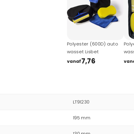
Polyester (600D) auto
Poly
wasset Lisbet
wass
7,76
vanaf
van
LT91230
195 mm
130 mm