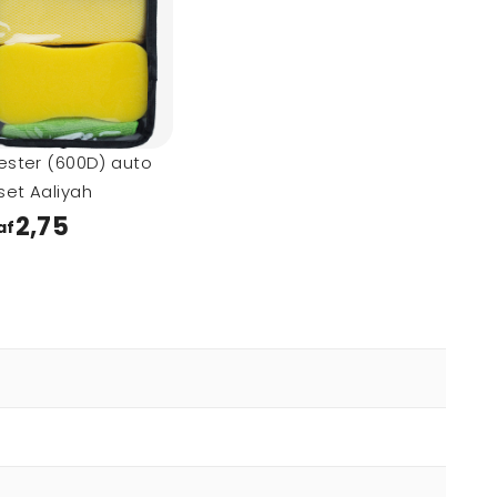
ester (600D) auto
et Aaliyah
2,75
af