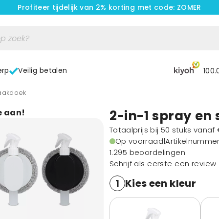
Profiteer tijdelijk van 2% korting met code: ZOMER
erp
Veilig betalen
100.
maakdoek
e aan!
2-in-1 spray e
Totaalprijs bij 50 stuks vanaf
Op voorraad
|
Artikelnumme
1.295 beoordelingen
Schrijf als eerste een review
1
Kies een kleur