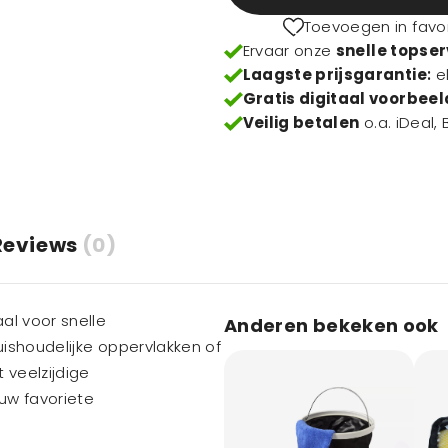
Toevoegen in favo
Ervaar onze
snelle topser
Laagste prijsgarantie
:
e
Gratis digitaal voorbeel
Veilig betalen
o.a. iDeal,
Reviews
(0)
al voor snelle
Anderen bekeken ook
ishoudelijke oppervlakken of
 veelzijdige
w favoriete