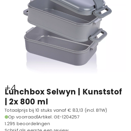
+4
Lunchbox Selwyn | Kunststof
| 2x 800 ml
Totaalprijs bij 10 stuks vanaf
€ 83,13
(incl. BTW)
Op voorraad
|
Artikel: GE-1204257
1.295 beoordelingen
Schrijf als eerste een review