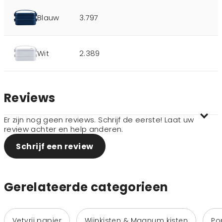
Blauw
3.797
Wit
2.389
Reviews
Er zijn nog geen reviews. Schrijf de eerste! Laat uw
review achter en help anderen.
Schrijf een review
Gerelateerde categorieen
Vetvrij papier
Wijnkisten & Magnum kisten
Po