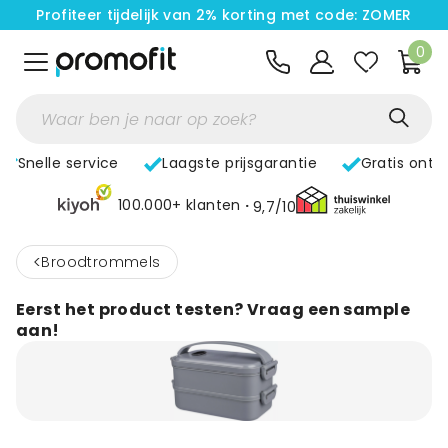
Profiteer tijdelijk van 2% korting met code: ZOMER
0
Snelle service
Laagste prijsgarantie
Gratis ontw
100.000+ klanten
9,7/10
<
Broodtrommels
Eerst het product testen? Vraag een sample
aan!