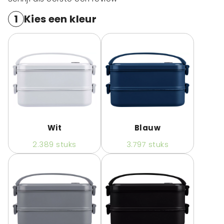
1
Kies een kleur
Wit
Blauw
2.389
stuks
3.797
stuks