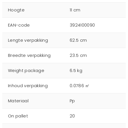
Hoogte
11 cm
EAN-code
3924100090
Lengte verpakking
62.5 cm
Breedte verpakking
23.5 cm
Weight package
6.5 kg
Inhoud verpakking
0.0786 ㎥
Materiaal
Pp
On pallet
20