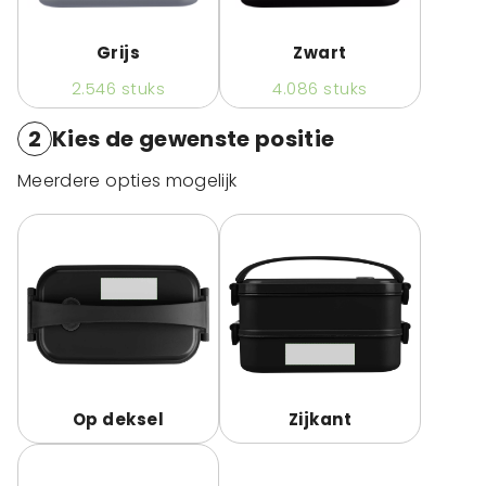
Grijs
Zwart
2.546
stuks
4.086
stuks
2
Kies de gewenste positie
Meerdere opties mogelijk
Op deksel
Zijkant