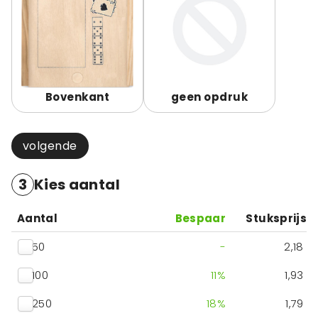
Bovenkant
geen opdruk
volgende
3
Kies aantal
Aantal
Bespaar
Stuksprijs
50
-
2,18
100
11
%
1,93
250
18
%
1,79