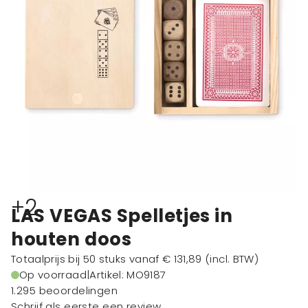
+2
LAS VEGAS Spelletjes in
houten doos
Totaalprijs bij 50 stuks vanaf
€ 131,89
(incl. BTW)
Op voorraad
|
Artikel: MO9187
1.295 beoordelingen
Schrijf als eerste een review