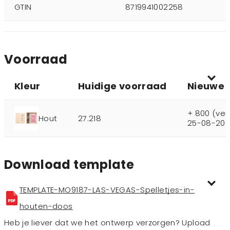
GTIN
8719941002258
Voorraad
Kleur
Huidige voorraad
Nieuwe 
+ 800 (ve
Hout
27.218
25-08-202
Download template
TEMPLATE-MO9187-LAS-VEGAS-Spelletjes-in-
houten-doos
Heb je liever dat we het ontwerp verzorgen? Upload