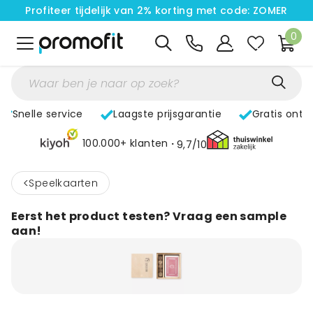
Profiteer tijdelijk van 2% korting met code: ZOMER
0
Snelle service
Laagste prijsgarantie
Gratis ontw
100.000+ klanten
9,7/10
<
Speelkaarten
Eerst het product testen? Vraag een sample
aan!