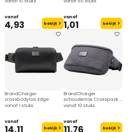
vanaf 10 stuks
vanaf 50 stuks
vanaf
vanaf
4,93
1,01
bekijk
bekijk
BrandCharger
BrandCharger
crossbodytas Edge
schoudertas Crosspack |
RFID-bescherming
vanaf 1 stuks
vanaf 10 stuks
vanaf
vanaf
14,11
11,76
bekijk
bekijk