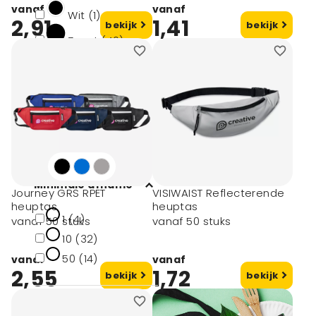
vanaf
vanaf
Wit (1)
2,91
1,41
bekijk
bekijk
Zwart (40)
Blauw (11)
Rood (5)
Groen (6)
toon meer
Minimale afname
Journey GRS RPET
VISIWAIST Reflecterende
heuptas
heuptas
1 (4)
vanaf 50 stuks
vanaf 50 stuks
10 (32)
50 (14)
vanaf
vanaf
2,55
1,72
bekijk
bekijk
Druktechnieken