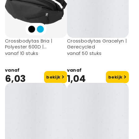
Crossbodytas Bria |
Crossbodytas Gracelyn |
Polyester 600D |
Gerecycled
Waterafstotend | 1 l
vanaf 10 stuks
vanaf 50 stuks
vanaf
vanaf
6,03
1,04
bekijk
bekijk