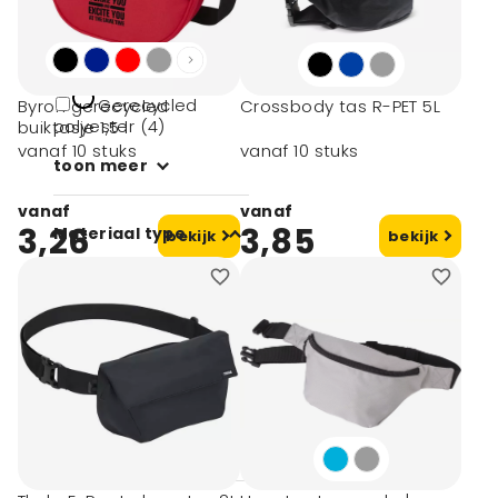
900d van grs-
gecertificeerd
gerecycled polyester
(2)
Gerecycled
Byron gerecycled
Crossbody tas R-PET 5L
polyester (4)
buiktasje 1,5 l
vanaf 10 stuks
vanaf 10 stuks
toon meer
vanaf
vanaf
3,26
3,85
Materiaal type
bekijk
bekijk
Rpet (8)
PET (2)
Polyester (4)
PU (2)
PET-PVC (1)
toon meer