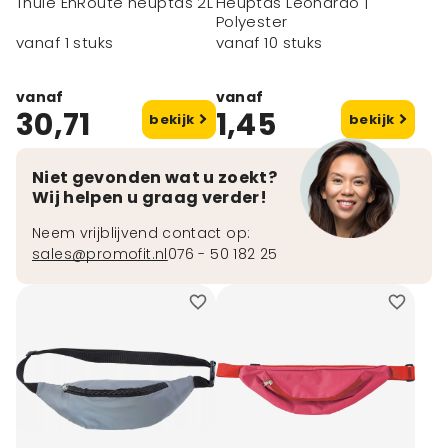
Thule EnRoute heuptas 2L
Heuptas Leonardo |
Polyester
vanaf 1 stuks
vanaf 10 stuks
vanaf
vanaf
30,71
1,45
bekijk
bekijk
Niet gevonden wat u zoekt?
Wij helpen u graag verder!
Neem vrijblijvend contact op:
sales@promofit.nl
076 - 50 182 25