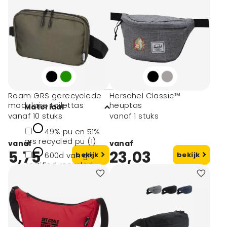
Afmeting
# Geen maat (11)
27x7x16 cm (1)
35,5x14 cm (2)
38x12x13cm (1)
Roam GRS gerecyclede
Herschel Classic™
modulaire toilettas
heuptas
Materiaal
vanaf 10 stuks
vanaf 1 stuks
49% pu en 51%
grs recycled pu (1)
vanaf
vanaf
5,75
23,03
600d van grs
bekijk
bekijk
certified recycled
polyester (1)
600d van grs-
gecertificeerd
gerecycled polyester
(1)