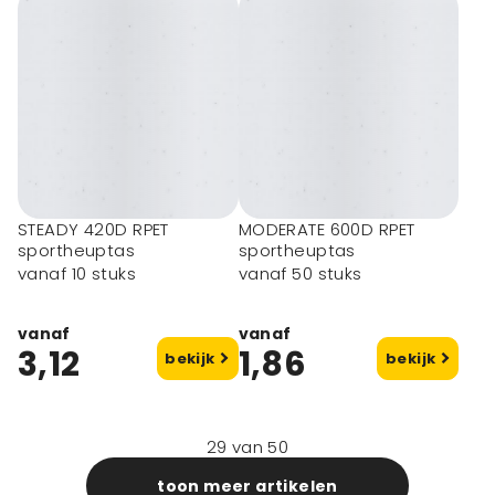
STEADY 420D RPET
MODERATE 600D RPET
sportheuptas
sportheuptas
vanaf 10 stuks
vanaf 50 stuks
vanaf
vanaf
3,12
1,86
bekijk
bekijk
29
van
50
toon meer artikelen