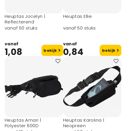
Heuptas Jocelyn |
Heuptas Ellie
Reflecterend
vanaf 50 stuks
vanaf 50 stuks
vanaf
vanaf
1,08
0,84
bekijk
bekijk
Heuptas Amari |
Heuptas Karolina |
Polyester 600D
Neopreen