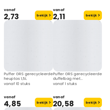
vanaf
vanaf
2,73
2,11
bekijk
bekijk
Puffer GRS gerecycleerde
Puffer GRS gerecycleerde
heuptas 1,5L
duffelbag met
geïsoleerde bodem 30L
vanaf 10 stuks
vanaf 1 stuks
vanaf
vanaf
4,85
20,58
bekijk
bekijk