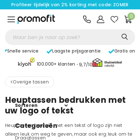
Profiteer tijdelijk van 2% korting met code: ZOMER
0
Snelle service
Laagste prijsgarantie
Gratis ont
100.000+ klanten
9,7/10
<
Overige tassen
Heuptassen bedrukken met
Sorteren
uw logo of tekst
Categorieën
Heuptassen bedrukt met een tekst of logo zijn niet
alleen leuk om weg te geven, maar ook erg leuk om te
Draagtassen