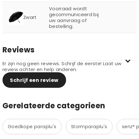
Voorraad wordt
gecommuniceerd bij
Zwart
uw aanvraag of
bestelling.
Reviews
Er zijn nog geen reviews. Schrijf de eerste! Laat uw
review achter en help anderen.
Schrijf een review
Gerelateerde categorieen
Goedkope paraplu's
Stormparaplu's
senz° p