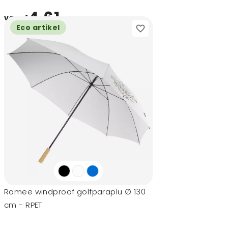
4,61
vanaf
Eco artikel
Romee windproof golfparaplu ∅ 130
cm - RPET