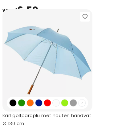
6,50
vanaf
Karl golfparaplu met houten handvat
∅ 130 cm