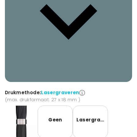
Drukmethode:
Lasergraveren
(max. drukformaat: 27 x 18 mm )
Geen
Lasergravering