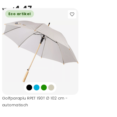
4,47
vanaf
Eco artikel
Golfparaplu RPET 190T ∅ 102 cm -
automatisch