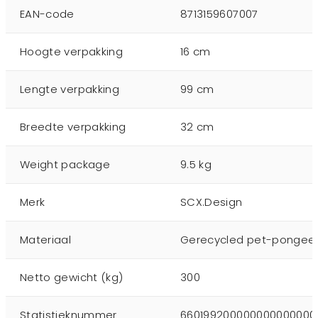
EAN-code
8713159607007
Hoogte verpakking
16 cm
Lengte verpakking
99 cm
Breedte verpakking
32 cm
Weight package
9.5 kg
Merk
SCX.Design
Materiaal
Gerecycled pet-pongee 
Netto gewicht (kg)
300
Statistieknummer
660199200000000000000