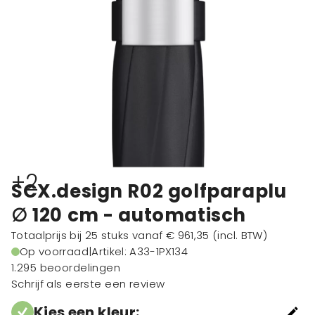
+2
SCX.design R02 golfparaplu
∅ 120 cm - automatisch
Totaalprijs bij 25 stuks vanaf
€ 961,35
(incl. BTW)
Op voorraad
|
Artikel: A33-1PX134
1.295 beoordelingen
Schrijf als eerste een review
Kies een kleur
: