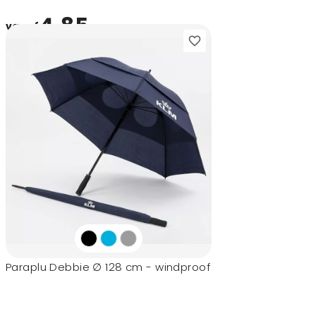
4,85
vanaf
Paraplu Debbie ∅ 128 cm - windproof