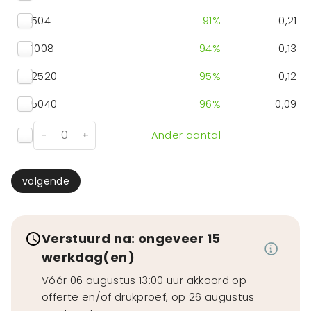
504
91
%
0,21
1008
94
%
0,13
2520
95
%
0,12
5040
96
%
0,09
-
+
Ander aantal
-
volgende
Verstuurd na: ongeveer 15
werkdag(en)
Vóór 06 augustus 13:00 uur akkoord op
offerte en/of drukproef, op 26 augustus