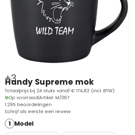
+3
Handy Supreme mok
Totaalprijs bij 24 stuks vanaf
€ 174,82
(incl. BTW)
Op voorraad
|
Artikel: M/067
1.295 beoordelingen
Schrijf als eerste een review
1
Model