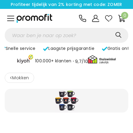
Profiteer tijdelijk van 2% korting met code: ZOMER
0
Snelle service
Laagste prijsgarantie
Gratis ontw
100.000+ klanten
9,7/10
<
Mokken