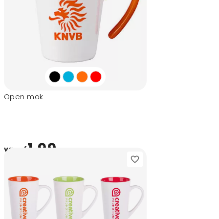
Open mok
1,99
vanaf