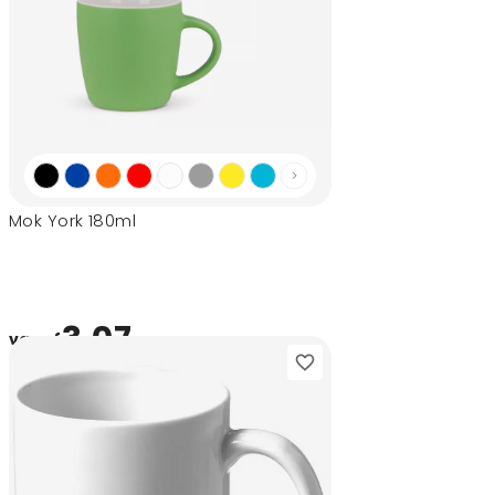
Mok York 180ml
3,07
vanaf