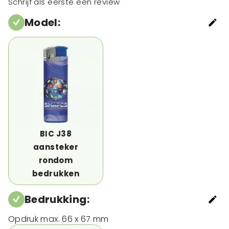
Schrijf als eerste een review
Model
:
BIC J38
aansteker
rondom
bedrukken
Bedrukking
:
Opdruk max. 66 x 67 mm