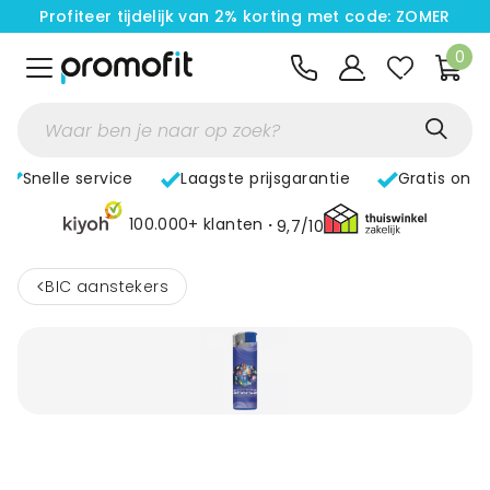
Profiteer tijdelijk van 2% korting met code: ZOMER
0
Snelle service
Laagste prijsgarantie
Gratis ont
100.000+ klanten
9,7/10
<
BIC aanstekers