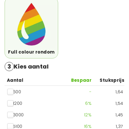
Full colour rondom
3
Kies aantal
Aantal
Bespaar
Stuksprijs
600
-
1,64
1200
6
%
1,54
3000
12
%
1,45
5100
16
%
1,37