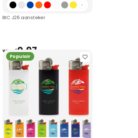
BIC J26 aansteker
0,97
vanaf
Populair