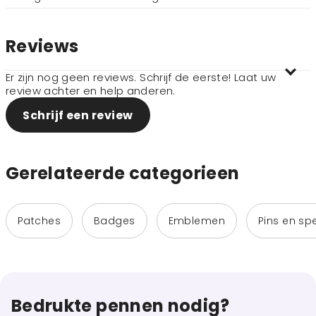
Reviews
Er zijn nog geen reviews. Schrijf de eerste! Laat uw
review achter en help anderen.
Schrijf een review
Gerelateerde categorieen
Patches
Badges
Emblemen
Pins en sp
Bedrukte pennen nodig?