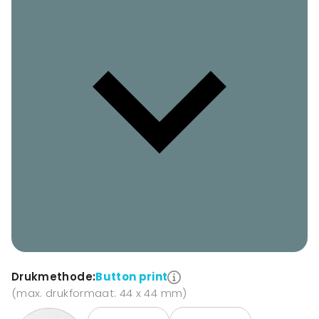
Drukmethode:
Button print
(max. drukformaat: 44 x 44 mm)