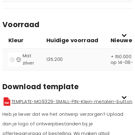
Voorraad
Kleur
Huidige voorraad
Nieuwe 
Mat
+ 150.000 
135.200
op 14-08-
zilver
Download template
TEMPLATE-MO9329-SMALL-PIN-Klein-metalen-button
Heb je liever dat we het ontwerp verzorgen? Upload
dan je logo of ontwerpbestanden bij je
offerteaanvraag of bestelling. Wij maken altijd