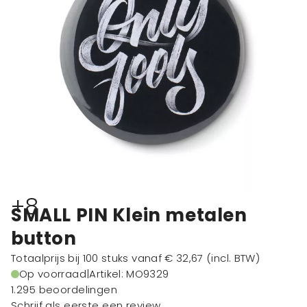
+8
SMALL PIN Klein metalen
button
Totaalprijs bij 100 stuks vanaf
€ 32,67
(incl. BTW)
Op voorraad
|
Artikel: MO9329
1.295 beoordelingen
Schrijf als eerste een review