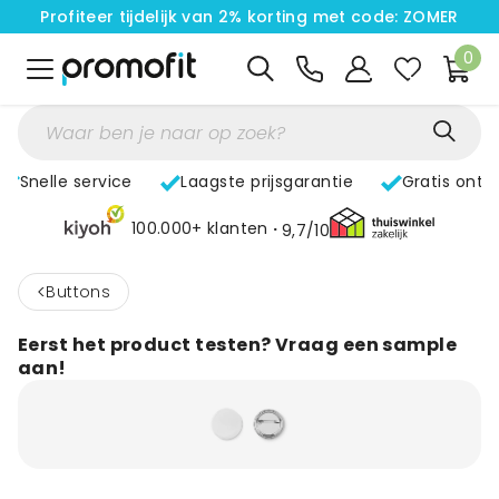
Profiteer tijdelijk van 2% korting met code: ZOMER
0
Snelle service
Laagste prijsgarantie
Gratis ontw
100.000+ klanten
9,7/10
<
Buttons
Eerst het product testen? Vraag een sample
aan!