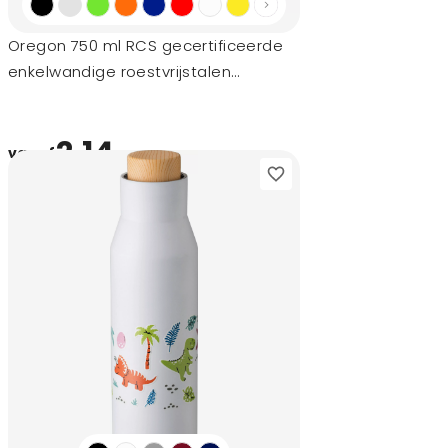
Oregon 750 ml RCS gecertificeerde
enkelwandige roestvrijstalen
waterfles met karabijnhaak
2,14
vanaf