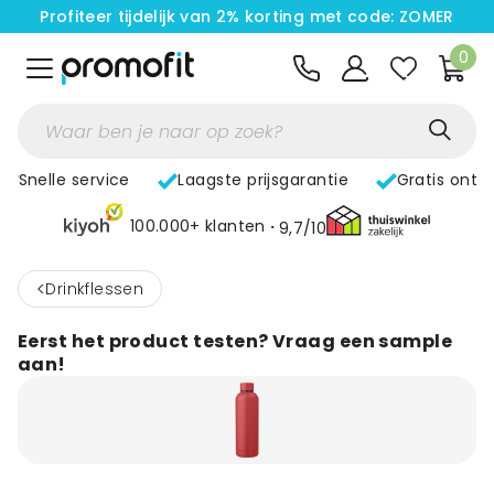
Profiteer tijdelijk van 2% korting met code: ZOMER
0
Snelle service
Laagste prijsgarantie
Gratis ontw
100.000+ klanten
9,7/10
<
Drinkflessen
Eerst het product testen? Vraag een sample
aan!