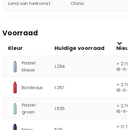
Land van herkomst
China
Voorraad
Kleur
Huidige voorraad
Nieu
Pastel
+ 2.7
1.294
18-11-
blauw
+ 2.7
Bordeaux
1.267
18-11-
Pastel
+ 2.7
1.635
18-11-
groen
+ 17.
Navy
525