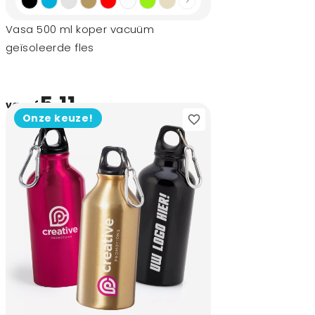
Vasa 500 ml koper vacuüm
geïsoleerde fles
5,11
vanaf
Onze keuze!