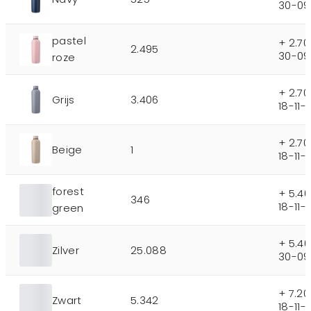
30-09
pastel
+ 2.7
2.495
30-09
roze
+ 2.7
Grijs
3.406
18-11-
+ 2.7
Beige
1
18-11-
forest
+ 5.4
346
18-11-
green
+ 5.4
Zilver
25.088
30-09
+ 7.2
Zwart
5.342
18-11-