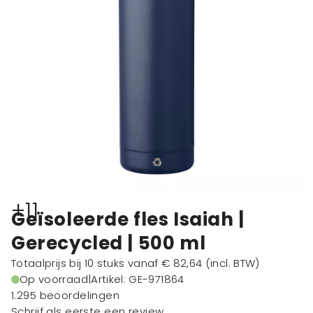
+11
Geïsoleerde fles Isaiah |
Gerecycled | 500 ml
Totaalprijs bij 10 stuks vanaf
€ 82,64
(incl. BTW)
Op voorraad
|
Artikel: GE-971864
1.295 beoordelingen
Schrijf als eerste een review