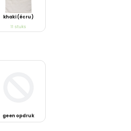
khaki (écru)
11
stuks
geen opdruk