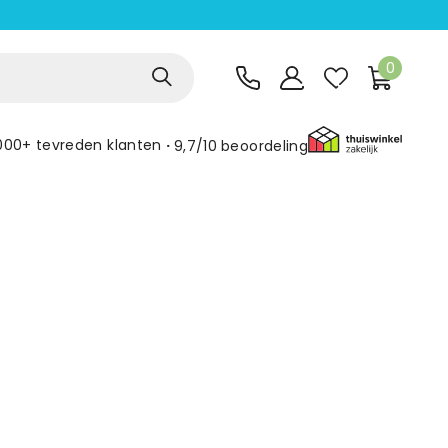
0
000+ tevreden klanten
9,7/10
beoordeling