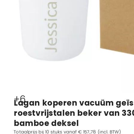
+6
Lagan koperen vacuüm geïs
roestvrijstalen beker van 3
bamboe deksel
Totaalprijs bij 10 stuks vanaf
€ 157,78
(incl. BTW)