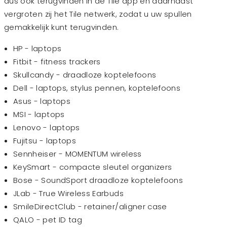
dus ook terugvinden in de Tile app en daarnaast
vergroten zij het Tile netwerk, zodat u uw spullen
gemakkelijk kunt terugvinden.
HP - laptops
Fitbit - fitness trackers
Skullcandy - draadloze koptelefoons
Dell - laptops, stylus pennen, koptelefoons
Asus - laptops
MSI - laptops
Lenovo - laptops
Fujitsu - laptops
Sennheiser - MOMENTUM wireless
KeySmart - compacte sleutel organizers
Bose - SoundSport draadloze koptelefoons
JLab - True Wireless Earbuds
SmileDirectClub - retainer/aligner case
QALO - pet ID tag