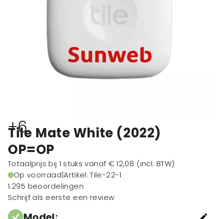
+6
Tile Mate White (2022)
OP=OP
Totaalprijs bij 1 stuks vanaf
€ 12,08
(incl. BTW)
Op voorraad
|
Artikel: Tile-22-1
1.295 beoordelingen
Schrijf als eerste een review
Model
: