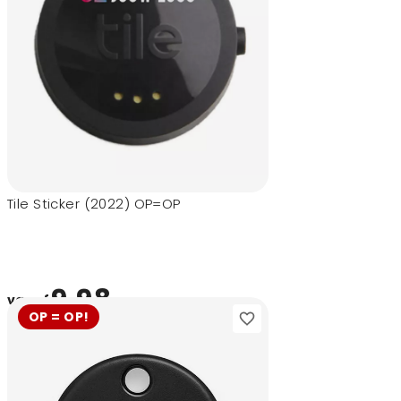
Tile Sticker (2022) OP=OP
9,98
vanaf
OP = OP!