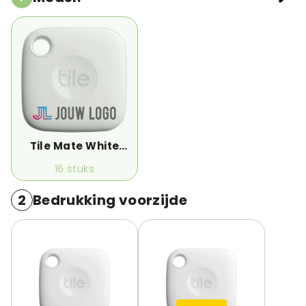
Tile Mate White
(2022) OP=OP
16
stuks
2
Bedrukking voorzijde