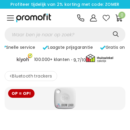
Profiteer tijdelijk van 2% korting met code: ZOMER
0
Snelle service
Laagste prijsgarantie
Gratis ont
100.000+ klanten
9,7/10
<
Bluetooth trackers
OP = OP!