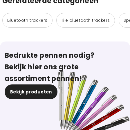
Gerelateerde categorieen
Bluetooth trackers
Tile bluetooth trackers
Sp
Bedrukte pennen nodig?
Bekijk hier ons grote
assortiment pennen!
Bekijk producten