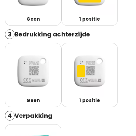
Geen
1 positie
3
Bedrukking achterzijde
Geen
1 positie
4
Verpakking