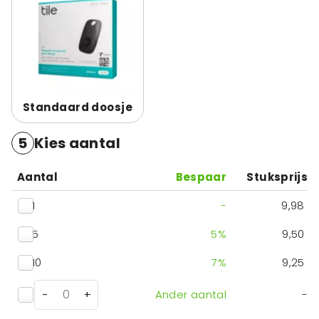
Standaard doosje
5
Kies aantal
Aantal
Bespaar
Stuksprijs
1
-
9,98
5
5
%
9,50
10
7
%
9,25
-
+
Ander aantal
-