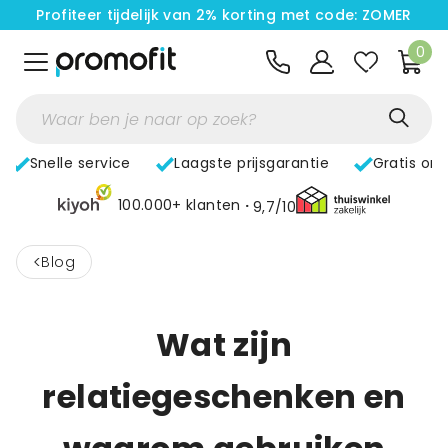
Profiteer tijdelijk van 2% korting met code: ZOMER
0
Snelle service
Laagste prijsgarantie
Gratis on
100.000+ klanten
9,7/10
<
Blog
Wat zijn
relatiegeschenken en