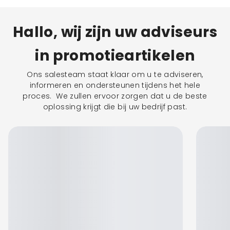
kracht van. Een paraplu belandt zelden in de
Hallo, wij zijn uw adviseurs
prullenbak en krijgt meestal een vaste plek in huis, tas
of kofferbak. Het woord verraadt de functie al,
in promotieartikelen
parapluie betekent letterlijk tegen de regen, en zo
werkt hij ook voor je merk: maandenlang, soms jaren,
Ons salesteam staat klaar om u te adviseren,
informeren en ondersteunen tijdens het hele
opnieuw in beeld zonder dat je per weergave
proces. We zullen ervoor zorgen dat u de beste
betaalt.
oplossing krijgt die bij uw bedrijf past.