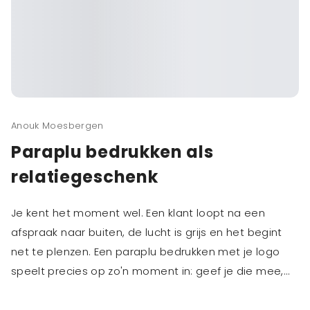
Anouk Moesbergen
Paraplu bedrukken als
relatiegeschenk
Je kent het moment wel. Een klant loopt na een
afspraak naar buiten, de lucht is grijs en het begint
net te plenzen. Een paraplu bedrukken met je logo
speelt precies op zo'n moment in: geef je die mee,
dan blijft hij niet één keer hangen maar gaat mee
naar de auto, de trein en de volgende bui. Daar zit de