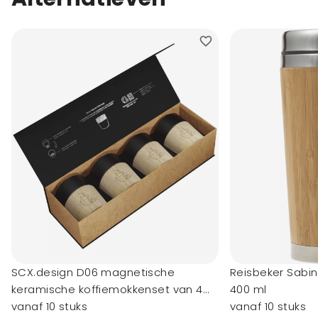
SCX.design D06 magnetische
Reisbeker Sabin
keramische koffiemokkenset van 4
400 ml
stuks
vanaf 10 stuks
vanaf 10 stuks