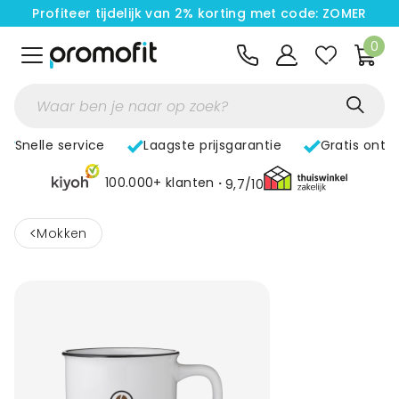
Profiteer tijdelijk van 2% korting met code: ZOMER
0
Snelle service
Laagste prijsgarantie
Gratis ontw
100.000+ klanten
9,7/10
<
Mokken