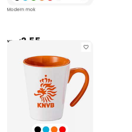
Modern mok
2,55
vanaf