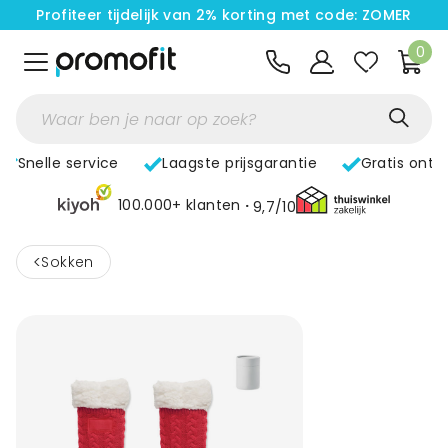
Profiteer tijdelijk van 2% korting met code: ZOMER
0
Snelle service
Laagste prijsgarantie
Gratis ontw
100.000+ klanten
9,7/10
<
Sokken