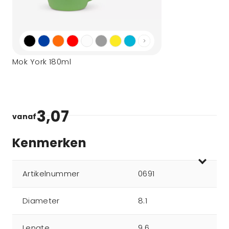
Mok York 180ml
3,07
vanaf
Kenmerken
Artikelnummer
0691
Diameter
8.1
Lengte
9.6