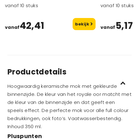
stuks
vanaf 10 stuks
vanaf 10 stuks
42,41
5,17
bekijk
vanaf
vanaf
Productdetails
Hoogwaardig keramische mok met gekleurde
binnenzijde. De kleur van het royale oor matcht met
de kleur van de binnenzijde en dat geeft een
speels effect. De perfecte mok voor alle full colour
bedrukkingen, ook foto’s. Vaatwasserbestendig.
Inhoud 350 ml.
Pluspunten