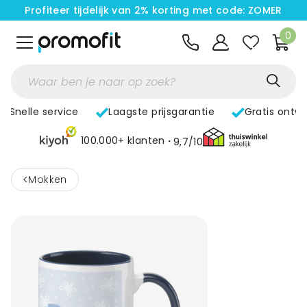
Profiteer tijdelijk van 2% korting met code: ZOMER
0
Snelle service
Laagste prijsgarantie
Gratis ontw
100.000+ klanten
9,7/10
<
Mokken