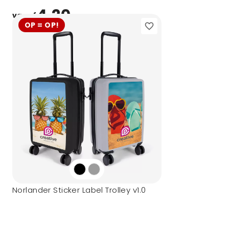
4,20
vanaf
OP = OP!
Norlander Sticker Label Trolley v1.0