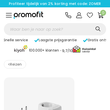
Profiteer tijdelijk van 2% korting met code: ZOMER
0
Snelle service
Laagste prijsgarantie
Gratis ontw
100.000+ klanten
9,7/10
<
Reizen