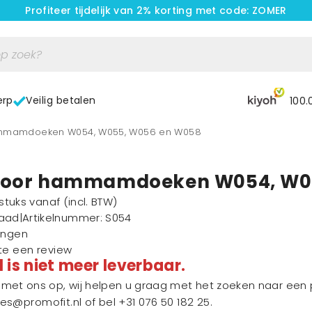
Profiteer tijdelijk van 2% korting met code: ZOMER
erp
Veilig betalen
100.
ammamdoeken W054, W055, W056 en W058
 voor hammamdoeken W054, W0
1 stuks vanaf
(incl. BTW)
raad
|
Artikelnummer
: S054
ingen
ste een review
l is niet meer leverbaar.
et ons op, wij helpen u graag met het zoeken naar een p
les@promofit.nl
of bel
+31 076 50 182 25
.