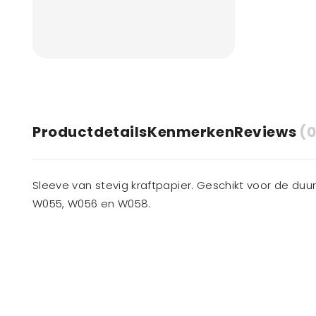
Productdetails
Kenmerken
Reviews
(0
Sleeve van stevig kraftpapier. Geschikt voor de 
W055, W056 en W058.