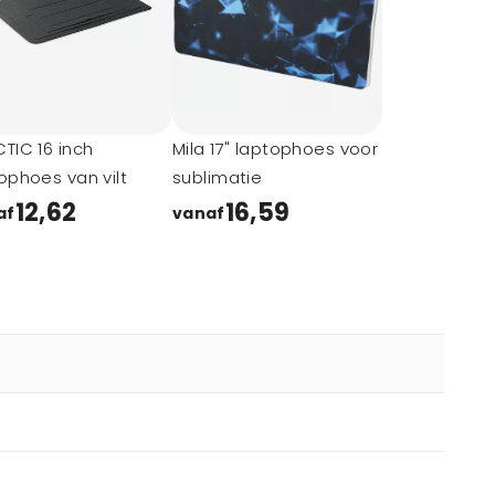
TIC 16 inch
Mila 17" laptophoes voor
ophoes van vilt
sublimatie
12,62
16,59
af
vanaf