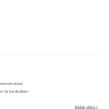
r hamamdoek
ns te bedrukken
Bekijk alles >