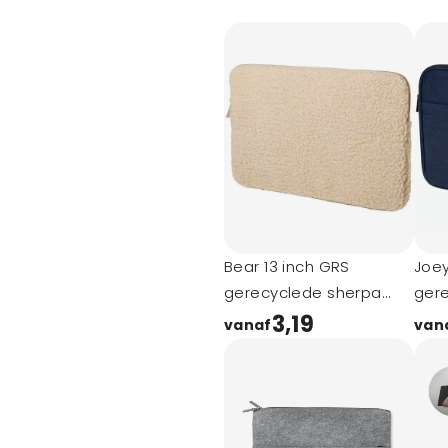
Bear 13 inch GRS
Joey
gerecyclede sherpa
ger
laptophoes 2 l
lapt
3,19
vanaf
van