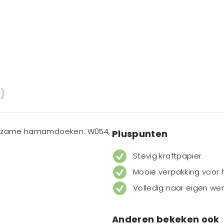
)
duurzame hamamdoeken: W054,
Pluspunten
Stevig kraftpapier
Mooie verpakking voo
Volledig naar eigen we
Anderen bekeken ook