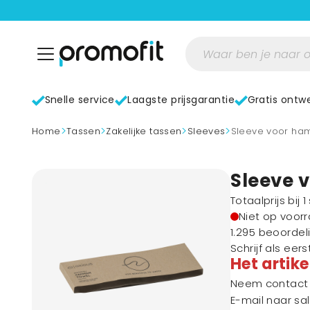
Snelle service
Laagste prijsgarantie
Gratis ontw
>
>
>
>
home
Tassen
Zakelijke tassen
Sleeves
Sleeve voor h
Sleeve
Totaalprijs bij 
Niet op voor
1.295 beoordel
Schrijf als eer
Het artike
Neem contact m
E-mail naar
sa