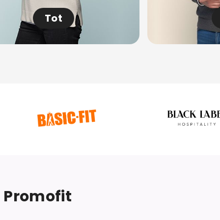
Tot
j Promofit