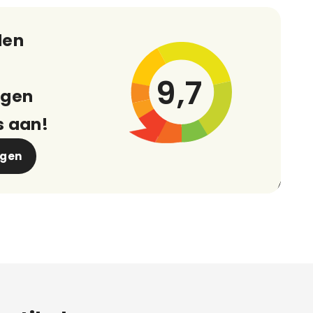
den
9,7
ngen
s aan!
ngen