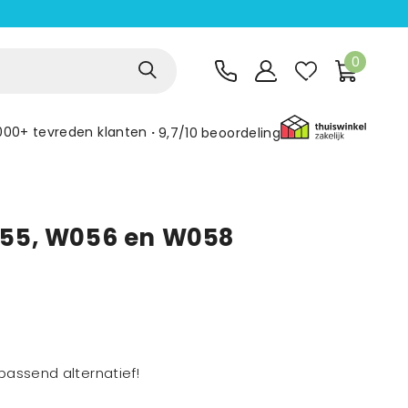
0
000+ tevreden klanten
9,7/10
beoordeling
55, W056 en W058
assend alternatief!