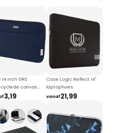
 14 inch GRS
Case Logic Reflect 14"
ecyclede canvas
laptophoes
ophoes, 2 l
3,19
21,99
af
vanaf